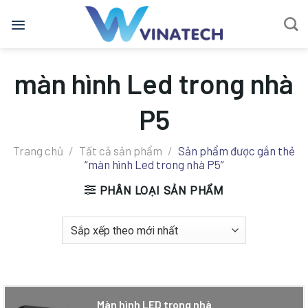
Bỏ
qua
nội
dung
màn hình Led trong nhà
P5
Trang chủ
/
Tất cả sản phẩm
/
Sản phẩm được gắn thẻ
“màn hình Led trong nhà P5”
PHÂN LOẠI SẢN PHẨM
Màn hình LED trong nhà