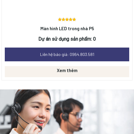
Được
Màn hình LED trong nhà P5
xếp
hạng
0
Dự án sử dụng sản phẩm: 0
5 sao
Liên hệ báo giá: 0964.803.581
Xem thêm