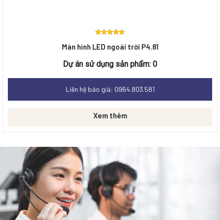
Được
Màn hình LED ngoài trời P4.81
xếp
hạng
0
Dự án sử dụng sản phẩm: 0
5 sao
Liên hệ báo giá: 0964.803.581
Xem thêm