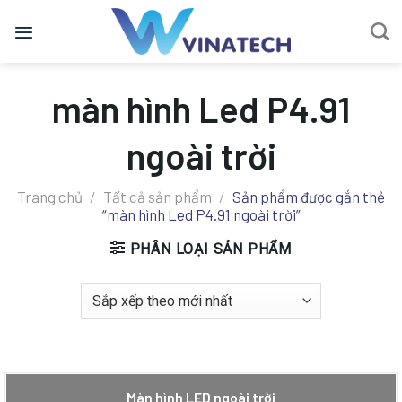
Bỏ
qua
nội
dung
màn hình Led P4.91
ngoài trời
Trang chủ
/
Tất cả sản phẩm
/
Sản phẩm được gắn thẻ
“màn hình Led P4.91 ngoài trời”
PHÂN LOẠI SẢN PHẨM
Màn hình LED ngoài trời