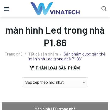
Bỏ
qua
nội
dung
màn hình Led trong nhà
P1.86
Trang chủ
/
Tất cả sản phẩm
/
Sản phẩm được gắn thẻ
“màn hình Led trong nhà P1.86”
PHÂN LOẠI SẢN PHẨM
Màn hình LED trong nhà