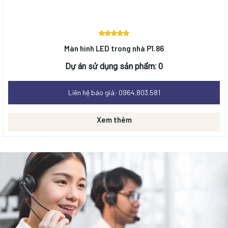
Được
Màn hình LED trong nhà P1.86
xếp
hạng
0
Dự án sử dụng sản phẩm: 0
5 sao
Liên hệ báo giá: 0964.803.581
Xem thêm