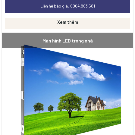
Màn hình LCD có khoảng cách chiếu sáng thấp, chỉ phù
Liên hệ báo giá: 0964.803.581
hợp với những không gian nhỏ.
Tỷ lệ hỏng của màn hình LCD rất cao, đặc biệt vào
Xem thêm
những mùa có độ ẩm cao.
Màn chiếu
Màn hình LED trong nhà
Kích thước màn chiếu cố định, không thể thay đổi.
Nguồn sáng yếu, khả năng trình chiếu phụ thuộc nhiều
vào rất nhiều ánh sáng môi trường.
Chất lượng hình ảnh rất kém.
Thiết bị cồng kềnh, khó chọn được vị trí thích hợp trên
sân khấu.
Khoảng cách nhìn màn hình led thấp.
Ưu điểm màn hình led full color P5 trong nhà
Chất lượng hình ảnh tốt, màu sắc đa dạng.
Bền với môi trường, chịu được va đập mạnh.