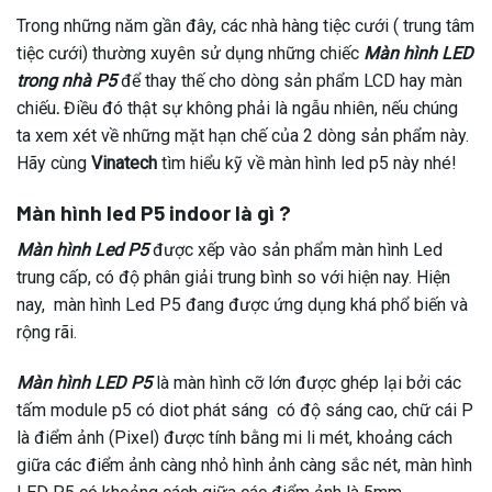
Trong những năm gần đây, các nhà hàng tiệc cưới ( trung tâm
tiệc cưới) thường xuyên sử dụng những chiếc
Màn hình LED
trong nhà P5
để thay thế cho dòng sản phẩm LCD hay màn
chiếu
.
Điều đó thật sự không phải là ngẫu nhiên, nếu chúng
ta xem xét về những mặt hạn chế của 2 dòng sản phẩm này.
Hãy cùng
Vinatech
tìm hiểu kỹ về màn hình led p5 này nhé!
Màn hình led P5 indoor là gì ?
Màn hình Led P5
được xếp vào sản phẩm màn hình Led
trung cấp, có độ phân giải trung bình so với hiện nay. Hiện
nay, màn hình Led P5 đang được ứng dụng khá phổ biến và
rộng rãi.
Màn hình LED P5
là màn hình cỡ lớn được ghép lại bởi các
tấm module p5 có diot phát sáng có độ sáng cao, chữ cái P
là điểm ảnh (Pixel) được tính bằng mi li mét, khoảng cách
giữa các điểm ảnh càng nhỏ hình ảnh càng sắc nét, màn hình