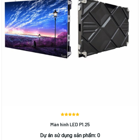
Được
Màn hình LED P1.25
xếp
hạng
0
Dự án sử dụng sản phẩm: 0
5 sao