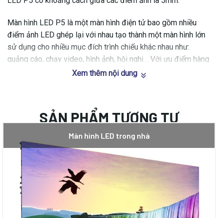
LED P5 có khoảng cách giữa các điểm ảnh là 5mm.
Màn hình LED P5 là một màn hình điện tử bao gồm nhiều
điểm ảnh LED ghép lại với nhau tạo thành một màn hình lớn
sử dụng cho nhiều mục đích trình chiếu khác nhau như:
quảng cáo, chạy video, hình ảnh, hội nghị… Với ưu điểm hàng
đầu là giá thành cạnh tranh hơn màn hình LED P3,P4 nên
Xem thêm nội dung
được sử dụng với nhiều mục đích khác nhau và có thể làm
hơn 2 màn hình LED P5. Dù giá thành cạnh tranh nhưng nó
vẫn hội tụ đầy đủ yếu tố của một chiếc màn hình LED Full
SẢN PHẨM TƯƠNG TỰ
Color.
Màn hình LED trong nhà
Các ứng dụng của màn hình Led trong nhà P5
Sử dụng trong phòng họp, phòng hội nghị trực tuyến
Sử dụng quảng cáo sản phẩm/dịch vụ vụ trong các
trung tâm thương mại, siêu thị, show room
Sử dụng trong các trung tâm tổ chức sự kiện, hội nghị,
hội thảo cao cấp, các trung tâm tổ chức tiệc cưới.