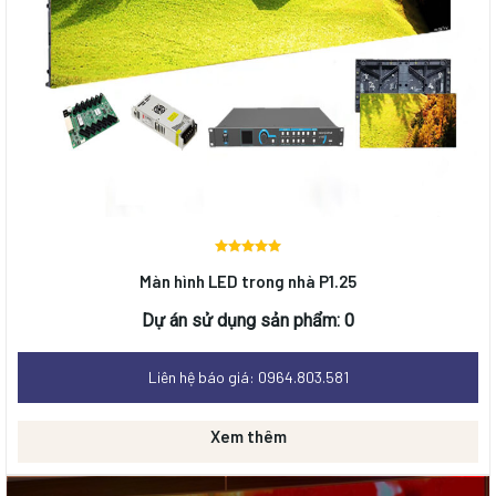
Được
Màn hình LED trong nhà P1.25
xếp
hạng
0
Dự án sử dụng sản phẩm: 0
5 sao
Liên hệ báo giá: 0964.803.581
Xem thêm