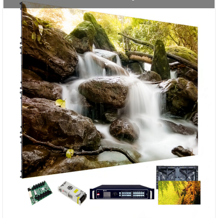
>>
Màn hình led phòng họp P4
Cam kết màn hình LED trong nhà chất lượng từ
Vinatech
Cam kết 100% linh kiện được nhập khẩu chính hãng.
Giá cạnh tranh nhất thị trường.
Vinatech
bảo hành cho tất cả sản phẩm, khách hàng lên
đến
24- 36 tháng
Tư vấn kỹ thuật MIỄN PHÍ.
Đội ngũ kỹ thuật viên hỗ trợ khách hàng 24/24h. Đội ngũ
tư vấn làm việc chuyên nghiệp, nhiệt tình, luôn phục vụ
quý khách hàng một cách tốt nhất.
Sản phẩm giao đến khách hàng đảm bảo nguyên Seal,
không có hỏng hóc, sửa chữa, lỗi kỹ thuật.