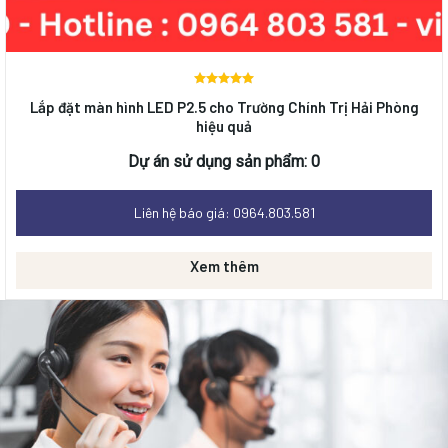
Được
Lắp đặt màn hình LED P2.5 cho Trường Chính Trị Hải Phòng
xếp
hiệu quả
hạng
0
5 sao
Dự án sử dụng sản phẩm: 0
Liên hệ báo giá: 0964.803.581
Xem thêm