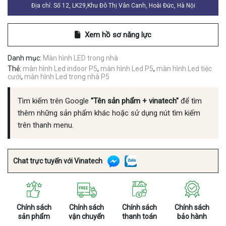
Địa chỉ: Số 12, LK29,Khu Đô Thị Vân Canh, Hoài Đức, Hà Nội
Xem hồ sơ năng lực
Danh mục:
Màn hình LED trong nhà
Thẻ:
màn hình Led indoor P5
,
màn hình Led P5
,
màn hình Led tiệc
cưới
,
màn hình Led trong nhà P5
Tìm kiếm trên Google
"Tên sản phẩm + vinatech"
để tìm
thêm những sản phẩm khác hoặc sử dụng nút tìm kiếm
trên thanh menu.
Chat trực tuyến với Vinatech
Chính sách
Chính sách
Chính sách
Chính sách
sản phẩm
vận chuyển
thanh toán
bảo hành