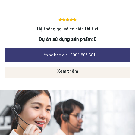
Được
Hệ thống gọi số có hiển thị tivi
xếp
hạng
0
Dự án sử dụng sản phẩm: 0
5 sao
Liên hệ báo giá: 0964.803.581
Xem thêm