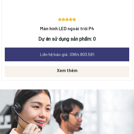
Được
Màn hình LED ngoài trời P4
xếp
hạng
0
Dự án sử dụng sản phẩm: 0
5 sao
Liên hệ báo giá: 0964.803.581
Xem thêm