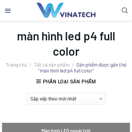
Bỏ
qua
nội
dung
màn hình led p4 full
color
Trang chủ
/
Tất cả sản phẩm
/
Sản phẩm được gắn thẻ
“màn hình led p4 full color”
PHÂN LOẠI SẢN PHẨM
Màn hình LED ngoài trời