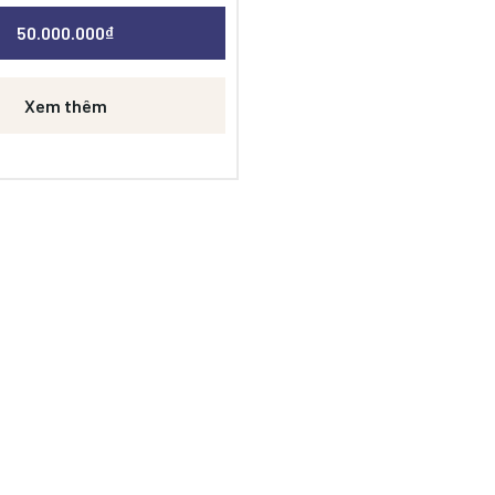
uất xứ China). Số lượng: 3.25 (4)
50.000.000
₫
2.- Card nhận DH7512 ( thương
, xuất xứ China). Số lượng: 1,5(2)
Bộ xử lý hình ảnh VC4 ( thương
Xem thêm
, xuất xứ China). Số lượng: 1 bộ/
màn hình