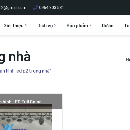
h12@gmail.com
0964 803 581
Giới thiệu
Dịch vụ
Sản phẩm
Dự án
Ti
g nhà
Hi
n hình led p2 trong nhà”
 hình LED Full Color