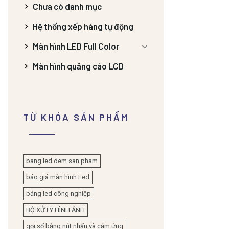
Chưa có danh mục
Hệ thống xếp hàng tự động
Màn hình LED Full Color
Màn hình quảng cáo LCD
TỪ KHÓA SẢN PHẨM
bang led dem san pham
báo giá màn hình Led
bảng led công nghiệp
BỘ XỬ LÝ HÌNH ẢNH
gọi số bằng nút nhấn và cảm ứng