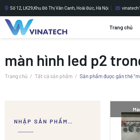
Bỏ
Số 12, LK29,Khu Đô Thị Vân Canh, Hoài Đức, Hà Nội
vinatec
qua
nội
dung
Trang chủ
màn hình led p2 tron
Trang chủ
/
Tất cả sản phẩm
/
Sản phẩm được gắn thẻ “mà
Màn
NHẬP SẢN PHẨM…