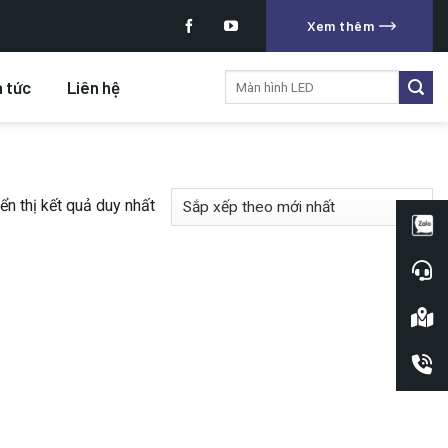
Xem thêm
Tìm
n tức
Liên hệ
kiếm:
ển thị kết quả duy nhất