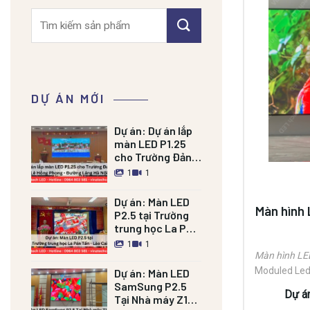
Tìm
kiếm:
DỰ ÁN MỚI
Dự án:
Dự án lắp
màn LED P1.25
cho Trường Đảng
Lê Hồng Phong –
1
1
Đường Láng HN
Dự án:
Màn LED
Màn hình 
P2.5 tại Trường
trung học La Pán
Tẩn – Lào Cai
1
1
Màn hình LED
Moduled Led 
Dự án:
Màn LED
SamSung P2.5
China). S
Dự á
Tại Nhà máy Z121
Nguồn xung 