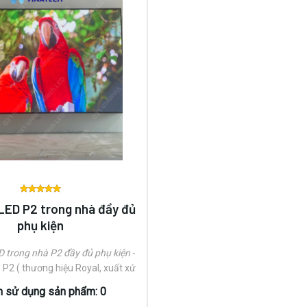
Được
LED P2 trong nhà đầy đủ
xếp
phụ kiện
hạng
0
5 sao
 trong nhà P2 đầy đủ phụ kiện
-
P2 ( thương hiệu Royal, xuất xứ
ố lượng: 19.5 (20)module/m2.-
n sử dụng sản phẩm: 0
điện tử 5v60a - 300W. ( thương