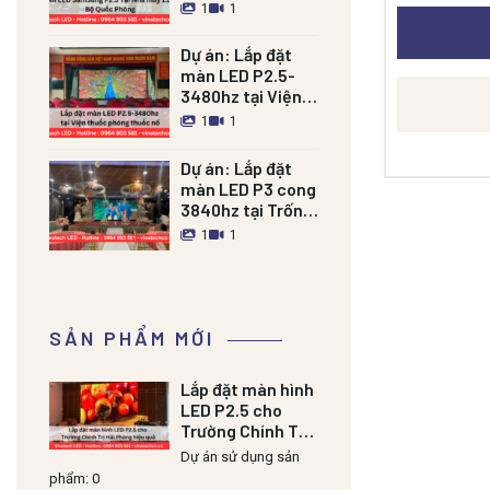
Bộ Quốc Phòng
hiệu CZCL, x
1
1
bộ nguồn/m
Dự án:
Lắp đặt
hiệu Novastar
màn LED P2.5-
chiếc /m2- 
3480hz tại Viện
hiệu Novastar
thuốc phóng
1
1
thuốc nổ
Dự án:
Lắp đặt
màn LED P3 cong
3840hz tại Trống
đồng Palace Nam
1
1
Định
SẢN PHẨM MỚI
Lắp đặt màn hình
LED P2.5 cho
Trường Chính Trị
Hải Phòng hiệu
Dự án sử dụng sản
quả
phẩm: 0