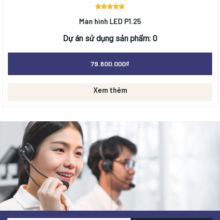
Được
Màn hình LED P1.25
xếp
hạng
0
Dự án sử dụng sản phẩm: 0
5 sao
79.800.000
₫
Xem thêm