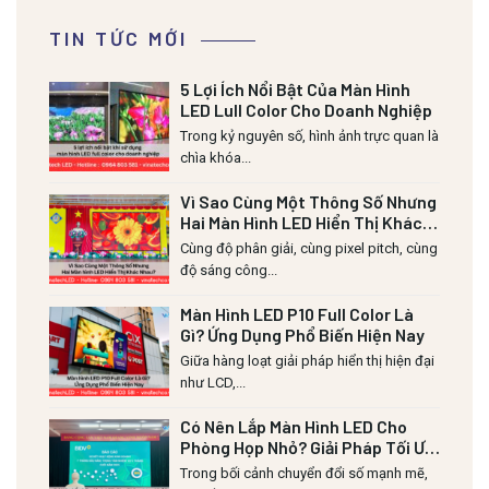
TIN TỨC MỚI
5 Lợi Ích Nổi Bật Của Màn Hình
LED Lull Color Cho Doanh Nghiệp
Trong kỷ nguyên số, hình ảnh trực quan là
chìa khóa...
Vì Sao Cùng Một Thông Số Nhưng
Hai Màn Hình LED Hiển Thị Khác
Nhau?
Cùng độ phân giải, cùng pixel pitch, cùng
độ sáng công...
Màn Hình LED P10 Full Color Là
Gì? Ứng Dụng Phổ Biến Hiện Nay
Giữa hàng loạt giải pháp hiển thị hiện đại
như LCD,...
Có Nên Lắp Màn Hình LED Cho
Phòng Họp Nhỏ? Giải Pháp Tối Ưu
Diện Tích & Chi Phí
Trong bối cảnh chuyển đổi số mạnh mẽ,