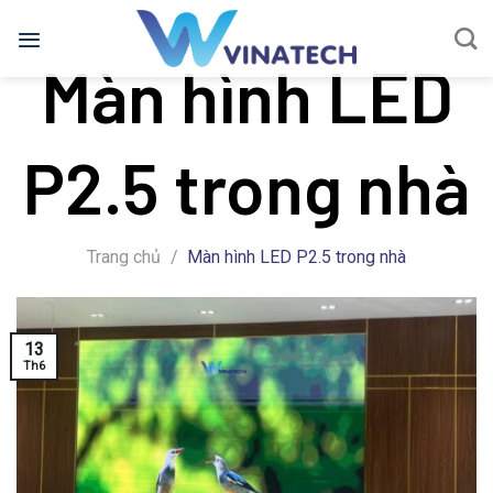
Bỏ
qua
Màn hình LED
nội
dung
P2.5 trong nhà
Trang chủ
/
Màn hình LED P2.5 trong nhà
13
Th6