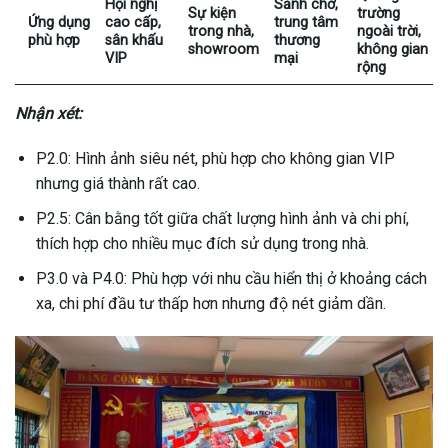
Hội nghị
Sảnh chờ,
Sự kiện
trường
Ứng dụng
cao cấp,
trung tâm
trong nhà,
ngoài trời,
phù hợp
sân khấu
thương
showroom
không gian
VIP
mại
rộng
Nhận xét:
P2.0: Hình ảnh siêu nét, phù hợp cho không gian VIP
nhưng giá thành rất cao.
P2.5: Cân bằng tốt giữa chất lượng hình ảnh và chi phí,
thích hợp cho nhiều mục đích sử dụng trong nhà.
P3.0 và P4.0: Phù hợp với nhu cầu hiển thị ở khoảng cách
xa, chi phí đầu tư thấp hơn nhưng độ nét giảm dần.