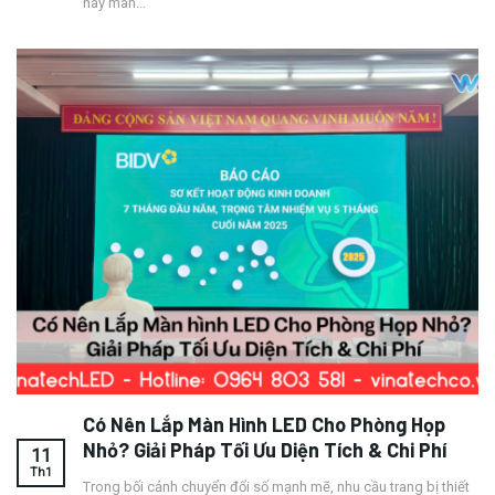
hay màn...
Có Nên Lắp Màn Hình LED Cho Phòng Họp
Nhỏ? Giải Pháp Tối Ưu Diện Tích & Chi Phí
11
Th1
Trong bối cảnh chuyển đổi số mạnh mẽ, nhu cầu trang bị thiết