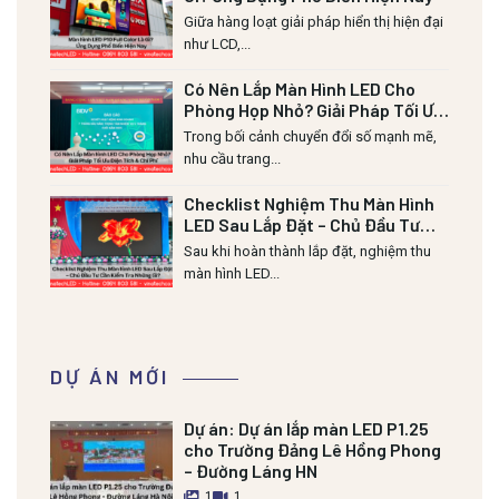
Giữa hàng loạt giải pháp hiển thị hiện đại
như LCD,...
Có Nên Lắp Màn Hình LED Cho
Phòng Họp Nhỏ? Giải Pháp Tối Ưu
Diện Tích & Chi Phí
Trong bối cảnh chuyển đổi số mạnh mẽ,
nhu cầu trang...
Checklist Nghiệm Thu Màn Hình
LED Sau Lắp Đặt – Chủ Đầu Tư
Cần Kiểm Tra Những Gì?
Sau khi hoàn thành lắp đặt, nghiệm thu
màn hình LED...
DỰ ÁN MỚI
Dự án:
Dự án lắp màn LED P1.25
cho Trường Đảng Lê Hồng Phong
– Đường Láng HN
1
1