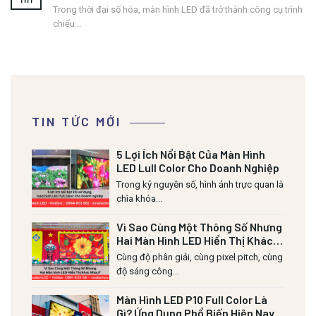
Th1
Trong thời đại số hóa, màn hình LED đã trở thành công cụ trình
chiếu...
TIN TỨC MỚI
5 Lợi Ích Nổi Bật Của Màn Hình
LED Lull Color Cho Doanh Nghiệp
Trong kỷ nguyên số, hình ảnh trực quan là
chìa khóa...
Vì Sao Cùng Một Thông Số Nhưng
Hai Màn Hình LED Hiển Thị Khác
Nhau?
Cùng độ phân giải, cùng pixel pitch, cùng
độ sáng công...
Màn Hình LED P10 Full Color Là
Gì? Ứng Dụng Phổ Biến Hiện Nay