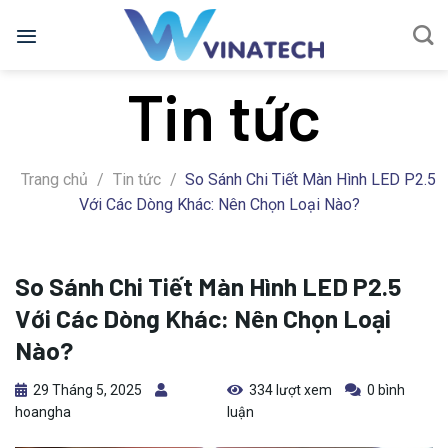
Bỏ
qua
nội
Tin tức
dung
Trang chủ
/
Tin tức
/
So Sánh Chi Tiết Màn Hình LED P2.5
Với Các Dòng Khác: Nên Chọn Loại Nào?
So Sánh Chi Tiết Màn Hình LED P2.5
Với Các Dòng Khác: Nên Chọn Loại
Nào?
29 Tháng 5, 2025
334 lượt xem
0 bình
hoangha
luận