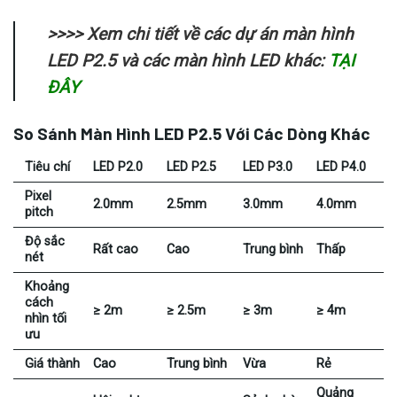
>>>> Xem chi tiết về các dự án màn hình
LED P2.5 và các màn hình LED khác:
TẠI
ĐÂY
So Sánh Màn Hình LED P2.5 Với Các Dòng Khác
Tiêu chí
LED P2.0
LED P2.5
LED P3.0
LED P4.0
Pixel
2.0mm
2.5mm
3.0mm
4.0mm
pitch
Độ sắc
Rất cao
Cao
Trung bình
Thấp
nét
Khoảng
cách
≥ 2m
≥ 2.5m
≥ 3m
≥ 4m
nhìn tối
ưu
Giá thành
Cao
Trung bình
Vừa
Rẻ
Quảng