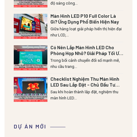
độ sáng công...
Màn Hình LED P10 Full Color Là
Gì? Ứng Dụng Phổ Biến Hiện Nay
Giữa hàng loạt giải pháp hiển thị hiện đại
như LCD,...
Có Nên Lắp Màn Hình LED Cho
Phòng Họp Nhỏ? Giải Pháp Tối Ưu
Diện Tích & Chi Phí
Trong bối cảnh chuyển đổi số mạnh mẽ,
nhu cầu trang...
Checklist Nghiệm Thu Màn Hình
LED Sau Lắp Đặt – Chủ Đầu Tư
Cần Kiểm Tra Những Gì?
Sau khi hoàn thành lắp đặt, nghiệm thu
màn hình LED...
DỰ ÁN MỚI