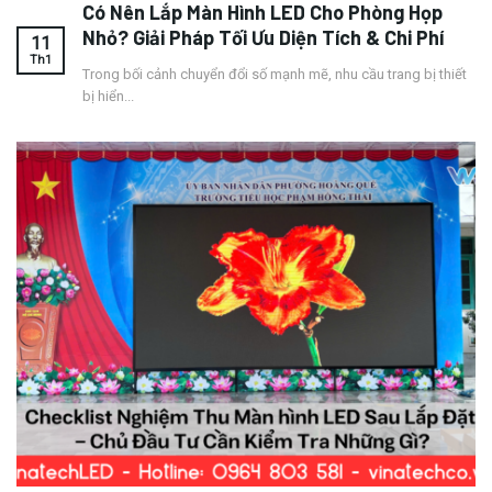
Có Nên Lắp Màn Hình LED Cho Phòng Họp
Nhỏ? Giải Pháp Tối Ưu Diện Tích & Chi Phí
11
Th1
Trong bối cảnh chuyển đổi số mạnh mẽ, nhu cầu trang bị thiết
bị hiển...