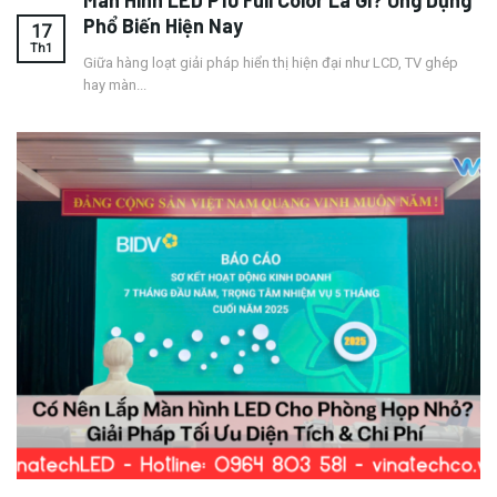
Màn Hình LED P10 Full Color Là Gì? Ứng Dụng
Phổ Biến Hiện Nay
17
Th1
Giữa hàng loạt giải pháp hiển thị hiện đại như LCD, TV ghép
hay màn...