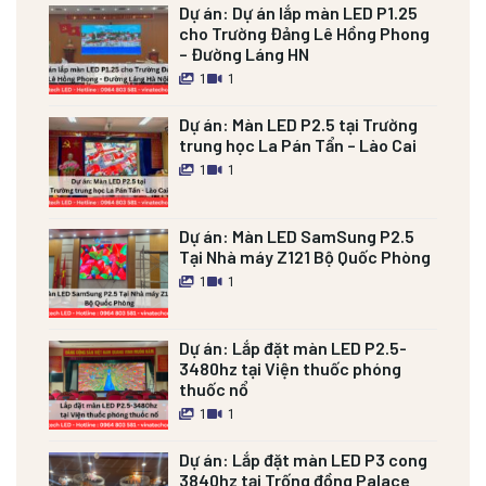
Dự án:
Dự án lắp màn LED P1.25
cho Trường Đảng Lê Hồng Phong
– Đường Láng HN
1
1
Dự án:
Màn LED P2.5 tại Trường
trung học La Pán Tẩn – Lào Cai
1
1
Dự án:
Màn LED SamSung P2.5
Tại Nhà máy Z121 Bộ Quốc Phòng
1
1
Dự án:
Lắp đặt màn LED P2.5-
3480hz tại Viện thuốc phóng
thuốc nổ
1
1
Dự án:
Lắp đặt màn LED P3 cong
3840hz tại Trống đồng Palace