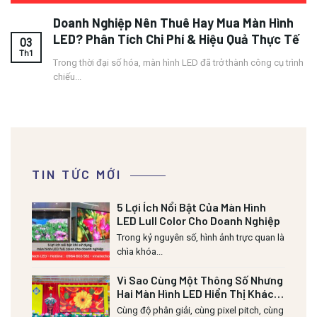
Doanh Nghiệp Nên Thuê Hay Mua Màn Hình
LED? Phân Tích Chi Phí & Hiệu Quả Thực Tế
03
Th1
Trong thời đại số hóa, màn hình LED đã trở thành công cụ trình
chiếu...
TIN TỨC MỚI
5 Lợi Ích Nổi Bật Của Màn Hình
LED Lull Color Cho Doanh Nghiệp
Trong kỷ nguyên số, hình ảnh trực quan là
chìa khóa...
Vì Sao Cùng Một Thông Số Nhưng
Hai Màn Hình LED Hiển Thị Khác
Nhau?
Cùng độ phân giải, cùng pixel pitch, cùng