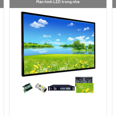
Màn hình LED trong nhà
LED ngoài trời P10
outdoor
 khoảng 100.000h. Hoạt động rất ổn định và không ảnh hưởng đế
 tráng thêm một lớp silicon hoặc keo có khả năng chống nước rấ
trời P10
được tạo thành từ các diot phát sáng. Độ tương phản cao 
c hình thức quảng cáo truyền thống.
 nối trực tuyến dễ dàng với các hệ thống truyền hình, loa, camera
ễ dàng tự động chuyển đổi file định dạng chuẩn thành định dạng mộ
điện năng thấp hơn so với các thiết bị chiếu sáng khác. Chỉ tiê
.
kích thước là 320x160mm và có thể tiếp nối với nhau nhằm tạo t
iếu theo từng thời điểm, tự động co giãn hình ảnh sao cho phù hợp 