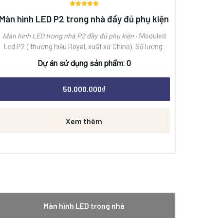
Được
Màn hình LED P2 trong nhà đầy đủ phụ kiện
xếp
hạng
0
Màn hình LED trong nhà P2 đầy đủ phụ kiện
- Moduled
5 sao
Led P2 ( thương hiệu Royal, xuất xứ China). Số lượng:
19.5 (20)module/m2.- Nguồn xung điện tử 5v60a -
Dự án sử dụng sản phẩm: 0
300W. ( thương hiệu CZCL, xuất xứ China). Số lượng: 3.25
(4) bộ nguồn/m2.- Card nhận DH7512 ( thương hiệu
50.000.000
₫
Novastar, xuất xứ China). Số lượng: 1,5(2) chiếc /m2- Bộ
xử lý hình ảnh VC4 ( thương hiệu Novastar, xuất xứ
China). Số lượng: 1 bộ/ màn hình
Xem thêm
Màn hình LED trong nhà