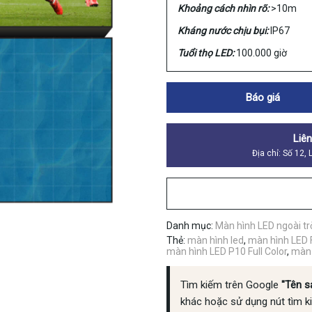
Khoảng cách nhìn rõ:
>10m
Kháng nước chịu bụi:
IP67
Tuổi thọ LED:
100.000 giờ
Báo giá
Liê
Địa chỉ: Số 12,
Danh mục:
Màn hình LED ngoài tr
Thẻ:
màn hình led
,
màn hình LED F
màn hình LED P10 Full Color
,
màn 
Tìm kiếm trên Google
"Tên s
khác hoặc sử dụng nút tìm k