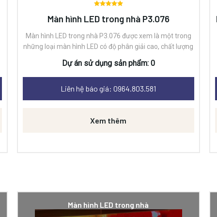
Được
Màn hình LED trong nhà P3.076
xếp
hạng
0
Màn hình LED trong nhà P3.076
được xem là một trong
5 sao
những loại màn hình LED có độ phân giải cao, chất lượng
hình ảnh tốt và thích hợp cho việc sử dụng trong nhà.
Độ
Dự án sử dụng sản phẩm: 0
i
phân giải cao:
với độ phân giải 1920×1080 pixel và mật
độ điểm ảnh 111.111/㎡.
Độ sáng cao:
với độ sáng
Liên hệ báo giá: 0964.803.581
1600cd/㎡.
Góc nhìn rộng:
với góc nhìn 160°(H)/140°
(V).
Khả năng tùy chỉnh:
có thể được tùy chỉnh kích thước
để phù hợp với yêu cầu của từng ứng dụng.
Xem thêm
Màn hình LED trong nhà