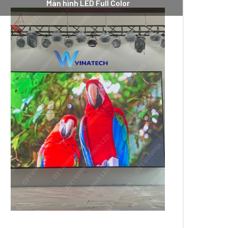
Màn hình LED Full Color
n tuổi thọ của sản phẩm.
t tốt. Nên nó có thể sử dụng được trong các điều
với hình ảnh sắc nét và vô cùng chân thực. Vì
, laptop,…Hiển thị được các định dạng file khác
t cách tối ưu nhất.
u tốn khoảng 75% lượng điện nên bạn không phải
hành những khối lớn không giới hạn về kích
nhất.