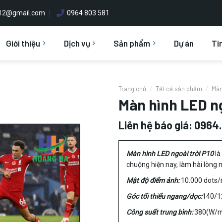
h12@gmail.com
0964 803 581
Giới thiệu
Dịch vụ
Sản phẩm
Dự án
Ti
Trang chủ
/
Tất cả sản phẩm
/
Màn
Màn hình LED ng
Liên hệ báo giá: 0964
Màn hình LED ngoài trời P10
là
chuộng hiện nay, làm hài lòng 
Mật độ điểm ảnh:
10.000 dots/
Góc tối thiểu ngang/dọc:
140/1
Công suất trung bình:
380(W/m