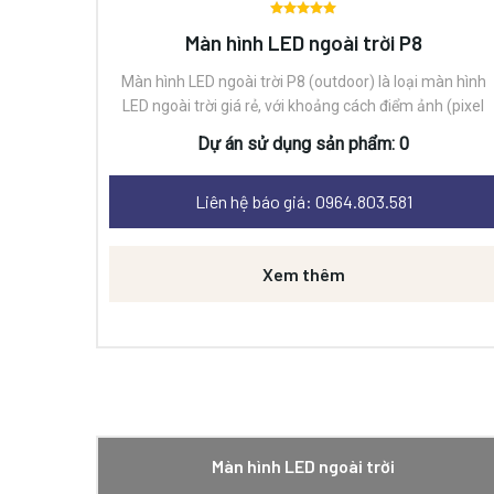
Được
Màn hình LED ngoài trời P8
xếp
hạng
Màn hình LED ngoài trời P8 (outdoor)
là loại màn hình
5.00
5
sao
LED ngoài trời giá rẻ, với khoảng cách điểm ảnh (pixel
pitch) là 8mm. Màn hình được sử dụng trong các nhà
Dự án sử dụng sản phẩm: 0
hàng, trường học, nhà ga, sân bay, chạy quảng cáo ngoà
trời.
Mật độ điểm ảnh:
15.800 dots/m2.
Góc tối thiểu
Liên hệ báo giá: 0964.803.581
ngang/dọc:
120/100
Công suất trung bình:
700W/m2
Khoảng cách nhìn rõ
: >8m
Kháng nước chịu
bụi:
IP67
Tuổi thọ LED:
100.000 giờ
Xem thêm
Màn hình LED ngoài trời