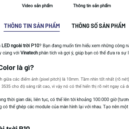
Video sản phẩm
Thông tin sản phẩm
THÔNG TIN SẢN PHẨM
THÔNG SỐ SẢN PHẨM
 LED ngoài trời P10
? Bạn đang muốn tìm hiểu xem những công nă
y cùng với
Vinatech
phân tích và gợi ý, giúp bạn có thể đưa ra sự 
Color là gì?
 giữa các điểm ảnh (pixel pitch) là 10mm. Tầm nhìn tốt nhất (rõ nét
35 cho độ sáng rất cao, vì vậy nó có thể hiển thị rõ nét ngay cả dư
ng thời gian dài, liên tục, có thể lên tới khoảng 100.000 giờ (t
 có thể ghép các module của màn hình lại với nhau. Tạo nên một
 trời P10