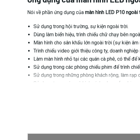
Nói về phần ứng dụng của
màn hình LED P10 ngoài t
Sử dụng trong hội trường, sự kiện ngoài trời.
Dùng làm biển hiệu, trình chiếu chữ chạy bên ngoà
Màn hình cho sân khấu lớn ngoài trời (sự kiện âm nh
Trình chiếu video giới thiệu công ty, doanh nghiệp 
Làm màn hình nhỏ tại các quán cà phê, có thể để
Sử dụng trong các phòng chiếu phim để trình chiếu
Sử dụng trong những phòng khách rộng, làm rạp ch
Sử dụng trong các mô hình ví dụ như cafe phim …
>>>
Màn hình Led ngoài trời P6
>>>
Màn hình outdoor P3
>>>
Màn hình P8 ngoài trời