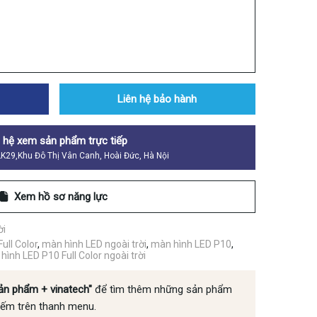
Liên hệ bảo hành
n hệ xem sản phẩm trực tiếp
 LK29,Khu Đô Thị Vân Canh, Hoài Đức, Hà Nội
Xem hồ sơ năng lực
ời
ull Color
,
màn hình LED ngoài trời
,
màn hình LED P10
,
hình LED P10 Full Color ngoài trời
ản phẩm + vinatech"
để tìm thêm những sản phẩm
iếm trên thanh menu.