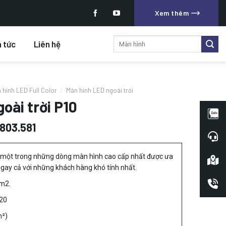
Xem thêm
Tìm
n tức
Liên hệ
kiếm:
 hình LED Full Color
/
Màn hình LED ngoài trời
oài trời P10
.803.581
 một trong những dòng màn hình cao cấp nhất được ưa
ngay cả với những khách hàng khó tính nhất.
m2.
20
²)