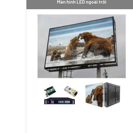
Màn hình LED ngoài trời
Tính năng nổi bật của màn hình 
Khả năng chiếu sáng liên tục:
Khả năng chiếu sáng
Khả năng chống mưa nắng tốt:
Màn hình P10 được
kiện thời tiết xấu.
Màu sắc chân thực, sắc nét:
Màn hình LED ngoài 
vậy, màn hình LED ngoài trời đang dần thay thế cá
Xử lý hình ảnh, âm thanh chuyên nghiệp:
Có thể kết
nhau như: jpg, mp3, gif, mp4, avi, flash, bmp,….D
Tiết kiệm điện cao:
Bóng đèn LED có mức tiêu thụ 
quá lo lắng về khoản tiền mình phải trả hàng tháng
Tùy chỉnh kích thước theo ý:
Màn hình LED P10 có 
thước. Bên cạnh đó, có thể thiết lập lịch trình ch