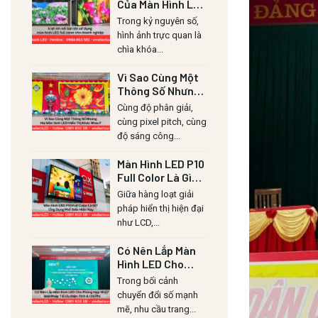
Của Màn Hình LED
Lull Color Cho
Trong kỷ nguyên số,
Doanh Nghiệp
hình ảnh trực quan là
chìa khóa...
Vì Sao Cùng Một
Thông Số Nhưng
Hai Màn Hình LED
Cùng độ phân giải,
Hiển Thị Khác
cùng pixel pitch, cùng
Nhau?
độ sáng công...
Màn Hình LED P10
Full Color Là Gì?
Ứng Dụng Phổ
Giữa hàng loạt giải
Biến Hiện Nay
pháp hiển thị hiện đại
như LCD,...
Có Nên Lắp Màn
Hình LED Cho
Phòng Họp Nhỏ?
Trong bối cảnh
Giải Pháp Tối Ưu
chuyển đổi số mạnh
Diện Tích & Chi
mẽ, nhu cầu trang...
Phí