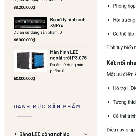
Phòng họp 
33.200.000
₫
Bộ xử lý hình ảnh
Hội trường
X6Pro
Dự án sử dụng sản phẩm: 0
Có thể lắp
66.300.000
₫
Tính tùy biến 
Màn hình LED
ngoài trời P3.076
Kết nối nha
Dự án sử dụng sản
phẩm: 0
Một ưu điểm k
60.000.000
₫
Hỗ trợ HDM
Tương thích
DANH MỤC SẢN PHẨM
Có thể trì
Điều này giúp 
Bảng LED công nghiệp