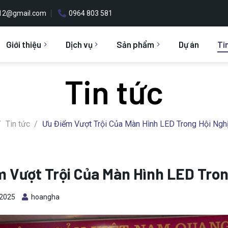
h12@gmail.com
0964 803 581
Giới thiệu
Dịch vụ
Sản phẩm
Dự án
Ti
Tin tức
/
Tin tức
/
Ưu Điểm Vượt Trội Của Màn Hình LED Trong Hội Nghị
 Vượt Trội Của Màn Hình LED Tron
 2025
hoangha