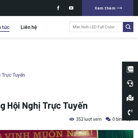
Xem thêm
Tìm
n tức
Liên hệ
kiếm:
 Trực Tuyến
g Hội Nghị Trực Tuyến
352 lượt xem
0 bình luận