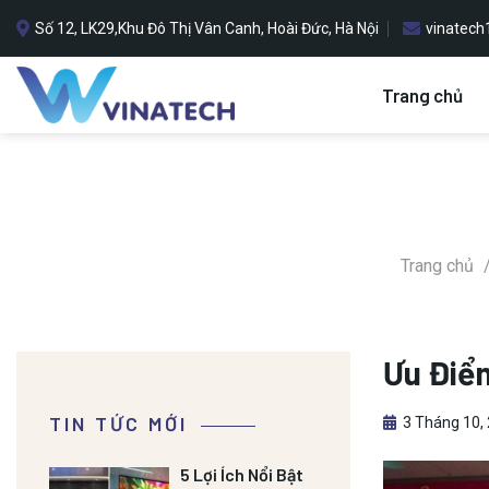
Bỏ
Số 12, LK29,Khu Đô Thị Vân Canh, Hoài Đức, Hà Nội
vinatec
qua
nội
dung
Trang chủ
Trang chủ
Ưu Điểm
TIN TỨC MỚI
3 Tháng 10,
5 Lợi Ích Nổi Bật