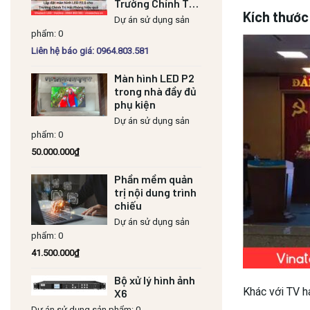
Trường Chính Trị
Kích thước 
Hải Phòng hiệu
Dự án sử dụng sản
quả
phẩm: 0
Liên hệ báo giá: 0964.803.581
Màn hình LED P2
trong nhà đầy đủ
phụ kiện
Dự án sử dụng sản
phẩm: 0
50.000.000
₫
Phần mềm quản
trị nội dung trình
chiếu
Dự án sử dụng sản
phẩm: 0
41.500.000
₫
Bộ xử lý hình ảnh
Khác với TV h
X6
Dự án sử dụng sản phẩm: 0