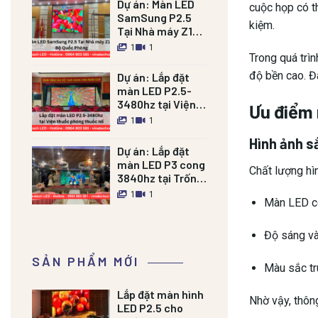
Dự án:
Màn LED
cuộc họp có th
SamSung P2.5
kiệm.
Tại Nhà máy Z121
Bộ Quốc Phòng
1
1
Trong quá trình
độ bền cao. Đ
Dự án:
Lắp đặt
màn LED P2.5-
3480hz tại Viện
Ưu điểm 
thuốc phóng
1
1
thuốc nổ
Hình ảnh s
Dự án:
Lắp đặt
màn LED P3 cong
Chất lượng hìn
3840hz tại Trống
đồng Palace Nam
1
1
Màn LED có
Định
Độ sáng và
SẢN PHẨM MỚI
Màu sắc tru
Lắp đặt màn hình
Nhờ vậy, thôn
LED P2.5 cho