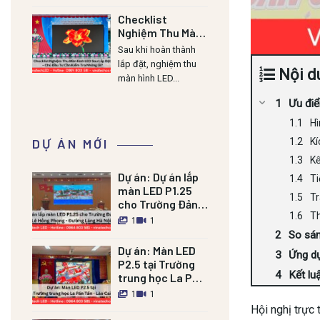
Checklist
Nghiệm Thu Màn
Hình LED Sau Lắp
Sau khi hoàn thành
Đặt – Chủ Đầu Tư
lắp đặt, nghiệm thu
Nội d
Cần Kiểm Tra
màn hình LED...
Những Gì?
Ưu điể
Hì
DỰ ÁN MỚI
Kí
Kế
Dự án:
Dự án lắp
Ti
màn LED P1.25
Tr
cho Trường Đảng
Th
Lê Hồng Phong –
1
1
Đường Láng HN
So sán
Dự án:
Màn LED
Ứng dụ
P2.5 tại Trường
Kết lu
trung học La Pán
Tẩn – Lào Cai
1
1
Hội nghị trực