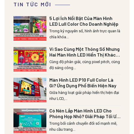
TIN TỨC MỚI
5 Lợi Ích Nổi Bật Của Màn Hình
LED Lull Color Cho Doanh Nghiệp
Trong kỷ nguyên số, hình ảnh trực quan là
chìa khóa...
Vì Sao Cùng Một Thông Số Nhưng
Hai Màn Hình LED Hiển Thị Khác
Nhau?
Cùng độ phân giải, cùng pixel pitch, cùng
độ sáng công...
Màn Hình LED P10 Full Color Là
Gì? Ứng Dụng Phổ Biến Hiện Nay
Giữa hàng loạt giải pháp hiển thị hiện đại
như LCD,...
Có Nên Lắp Màn Hình LED Cho
Phòng Họp Nhỏ? Giải Pháp Tối Ưu
Diện Tích & Chi Phí
Trong bối cảnh chuyển đổi số mạnh mẽ,
nhu cầu trang...