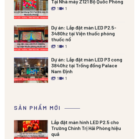
Tại Nhà máy Z121 Bộ Quốc Phòng
1
1
Dự án:
Lắp đặt màn LED P2.5-
3480hz tại Viện thuốc phóng
thuốc nổ
1
1
Dự án:
Lắp đặt màn LED P3 cong
3840hz tại Trống đồng Palace
Nam Định
1
1
SẢN PHẨM MỚI
Lắp đặt màn hình LED P2.5 cho
Trường Chính Trị Hải Phòng hiệu
quả