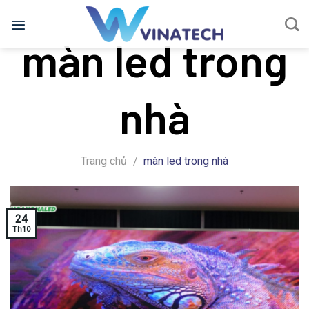
Bỏ
qua
màn led trong
nội
dung
nhà
Trang chủ
/
màn led trong nhà
24
Th10