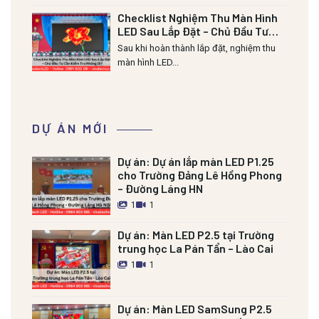
Checklist Nghiệm Thu Màn Hình
LED Sau Lắp Đặt – Chủ Đầu Tư
Cần Kiểm Tra Những Gì?
Sau khi hoàn thành lắp đặt, nghiệm thu
màn hình LED...
DỰ ÁN MỚI
Dự án:
Dự án lắp màn LED P1.25
cho Trường Đảng Lê Hồng Phong
– Đường Láng HN
1
1
Dự án:
Màn LED P2.5 tại Trường
trung học La Pán Tẩn – Lào Cai
1
1
Dự án:
Màn LED SamSung P2.5