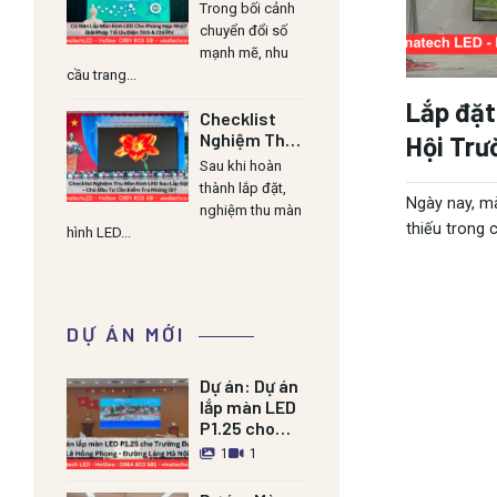
Cho Phòng
Trong bối cảnh
Họp Nhỏ? Giải
chuyển đổi số
Pháp Tối Ưu
mạnh mẽ, nhu
Diện Tích &
cầu trang...
Chi Phí
Lắp đặt
Checklist
Nghiệm Thu
Hội Trư
Màn Hình LED
Sau khi hoàn
Sau Lắp Đặt
thành lắp đặt,
– Chủ Đầu Tư
Ngày nay, m
nghiệm thu màn
Cần Kiểm Tra
thiếu trong c
hình LED...
Những Gì?
DỰ ÁN MỚI
Dự án:
Dự án
lắp màn LED
P1.25 cho
Trường Đảng
1
1
Lê Hồng
Phong –