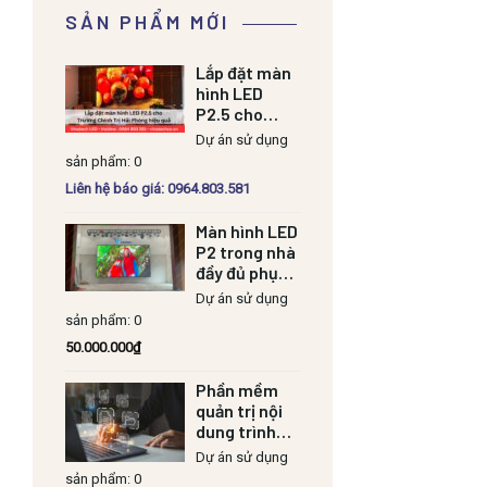
SẢN PHẨM MỚI
Lắp đặt màn
hình LED
P2.5 cho
Trường Chính
Dự án sử dụng
Trị Hải Phòng
sản phẩm: 0
hiệu quả
Liên hệ báo giá: 0964.803.581
Màn hình LED
P2 trong nhà
đầy đủ phụ
kiện
Dự án sử dụng
sản phẩm: 0
50.000.000
₫
Phần mềm
quản trị nội
dung trình
chiếu
Dự án sử dụng
sản phẩm: 0