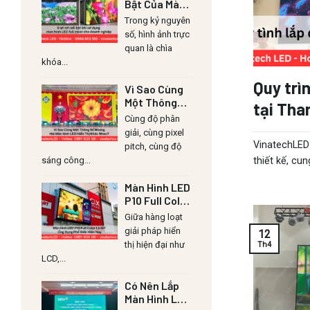
Bật Của Màn
Hình LED Lull
Trong kỷ nguyên
Color Cho
số, hình ảnh trực
Doanh
quan là chìa
Nghiệp
khóa...
Quy trì
Vì Sao Cùng
Một Thông
tại Tha
Số Nhưng Hai
Cùng độ phân
Màn Hình LED
giải, cùng pixel
Hiển Thị
VinatechLED 
pitch, cùng độ
Khác Nhau?
sáng công...
thiết kế, cun
Màn Hình LED
P10 Full Color
Là Gì? Ứng
Giữa hàng loạt
Dụng Phổ
giải pháp hiển
12
Biến Hiện
thị hiện đại như
Th4
Nay
LCD,...
Có Nên Lắp
Màn Hình LED