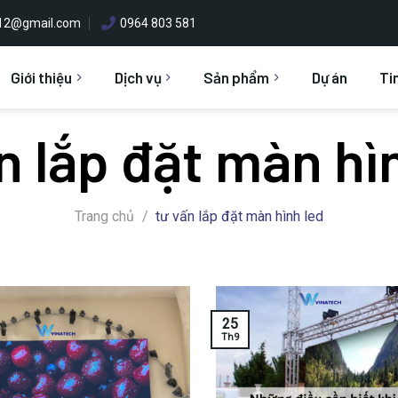
h12@gmail.com
0964 803 581
Giới thiệu
Dịch vụ
Sản phẩm
Dự án
Ti
n lắp đặt màn hì
Trang chủ
/
tư vấn lắp đặt màn hình led
25
Th9