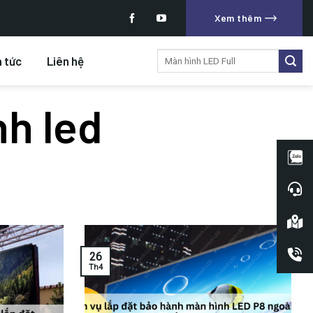
Xem thêm
Tìm
n tức
Liên hệ
kiếm:
nh led
26
Th4