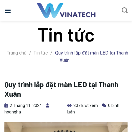
Bỏ
qua
nội
Tin tức
dung
Trang chủ
/
Tin tức
/
Quy trình lắp đặt màn LED tại Thanh
Xuân
Quy trình lắp đặt màn LED tại Thanh
Xuân
2 Tháng 11, 2024
307 lượt xem
0 bình
hoangha
luận