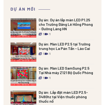
DỰ ÁN MỚI
Dự án:
Dự án lắp màn LED P1.25
cho Trường Đảng Lê Hồng Phong
– Đường Láng HN
1
1
Dự án:
Màn LED P2.5 tại Trường
trung học La Pán Tẩn – Lào Cai
1
1
Dự án:
Màn LED SamSung P2.5
Tại Nhà máy Z121 Bộ Quốc Phòng
1
1
Dự án:
Lắp đặt màn LED P2.5-
3480hz tại Viện thuốc phóng
thuốc nổ