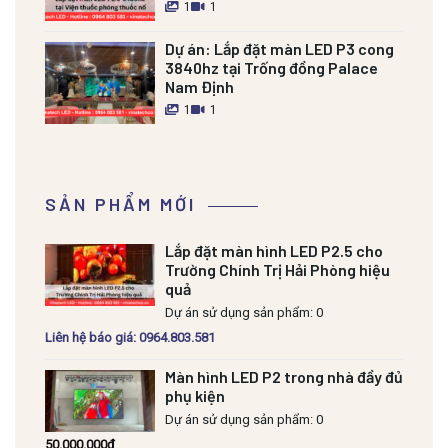
1
1
Dự án:
Lắp đặt màn LED P3 cong
3840hz tại Trống đồng Palace
Nam Định
1
1
SẢN PHẨM MỚI
Lắp đặt màn hình LED P2.5 cho
Trường Chính Trị Hải Phòng hiệu
quả
Dự án sử dụng sản phẩm: 0
Liên hệ báo giá: 0964.803.581
Màn hình LED P2 trong nhà đầy đủ
phụ kiện
Dự án sử dụng sản phẩm: 0
50.000.000
₫