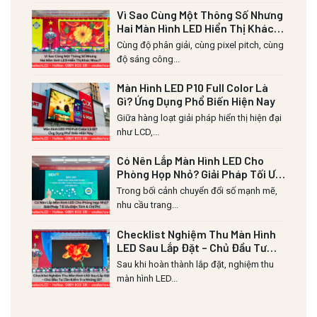
Vì Sao Cùng Một Thông Số Nhưng
Hai Màn Hình LED Hiển Thị Khác
Nhau?
Cùng độ phân giải, cùng pixel pitch, cùng
độ sáng công...
Màn Hình LED P10 Full Color Là
Gì? Ứng Dụng Phổ Biến Hiện Nay
Giữa hàng loạt giải pháp hiển thị hiện đại
như LCD,...
Có Nên Lắp Màn Hình LED Cho
Phòng Họp Nhỏ? Giải Pháp Tối Ưu
Diện Tích & Chi Phí
Trong bối cảnh chuyển đổi số mạnh mẽ,
nhu cầu trang...
Checklist Nghiệm Thu Màn Hình
LED Sau Lắp Đặt – Chủ Đầu Tư
Cần Kiểm Tra Những Gì?
Sau khi hoàn thành lắp đặt, nghiệm thu
màn hình LED...