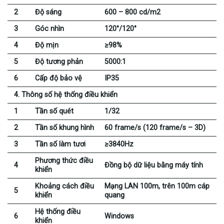
2
Độ sáng
600 – 800 cd/m2
3
Góc nhìn
120°/120°
4
Độ mịn
≥98%
5
Độ tương phản
5000:1
6
Cấp độ bảo vệ
IP35
4. Thông số hệ thống điều khiển
1
Tần số quét
1/32
2
Tần số khung hình
60 frame/s (120 frame/s – 3D)
3
Tần số làm tươi
≥3840Hz
Phương thức điều
4
Đồng bộ dữ liệu bằng máy tính
khiển
Khoảng cách điều
Mạng LAN 100m, trên 100m cáp
5
khiển
quang
Hệ thống điều
6
Windows
khiển