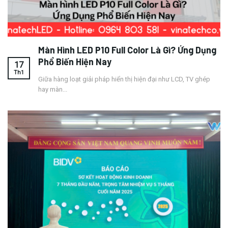
Màn Hình LED P10 Full Color Là Gì? Ứng Dụng
Phổ Biến Hiện Nay
17
Th1
Giữa hàng loạt giải pháp hiển thị hiện đại như LCD, TV ghép
hay màn...