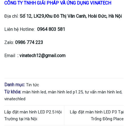
CÔNG TY TNHH GIẢI PHÁP VÀ ỨNG DỤNG VINATECH
Địa chỉ:
Số 12, LK29,Khu Đô Thị Vân Canh, Hoài Đức, Hà Nội
Liên hệ Hotline:
0964 803 581
Zalo:
0986 774 223
Email
:
vinatech12@gmail.com
Danh mục:
Tin tức
Từ khóa:
màn hình led
,
màn hình led p1.25
,
tư vấn màn hình led
,
vinatechled
Lắp đặt màn hình LED P2.5 Hội
Lắp đặt màn hình LED P3 Tại
Trường tại Hà Nội
Trống Đồng Place