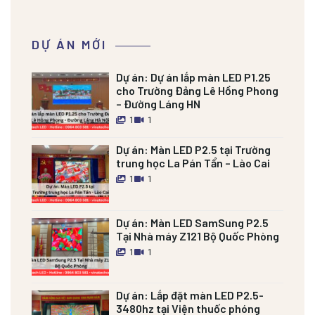
DỰ ÁN MỚI
Dự án:
Dự án lắp màn LED P1.25
cho Trường Đảng Lê Hồng Phong
– Đường Láng HN
1
1
Dự án:
Màn LED P2.5 tại Trường
trung học La Pán Tẩn – Lào Cai
1
1
Dự án:
Màn LED SamSung P2.5
Tại Nhà máy Z121 Bộ Quốc Phòng
1
1
Dự án:
Lắp đặt màn LED P2.5-
3480hz tại Viện thuốc phóng