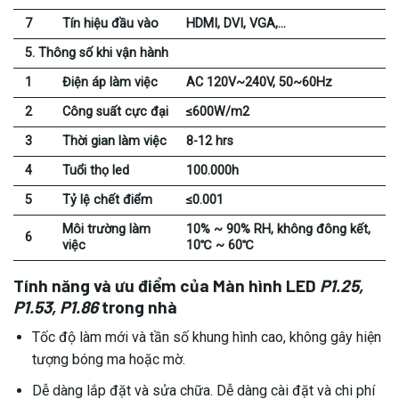
7
Tín hiệu đầu vào
HDMI, DVI, VGA,…
5. Thông số khi vận hành
1
Điện áp làm việc
AC 120V~240V, 50~60Hz
2
Công suất cực đại
≤600W/m2
3
Thời gian làm việc
8-12 hrs
4
Tuổi thọ led
100.000h
5
Tỷ lệ chết điểm
≤0.001
Môi trường làm
10% ~ 90% RH, không đông kết,
6
việc
10℃ ~ 60℃
Tính năng và ưu điểm của Màn hình LED
P1.25,
P1.53, P1.86
trong nhà
Tốc độ làm mới và tần số khung hình cao, không gây hiện
tượng bóng ma hoặc mờ.
Dễ dàng lắp đặt và sửa chữa. Dễ dàng cài đặt và chi phí