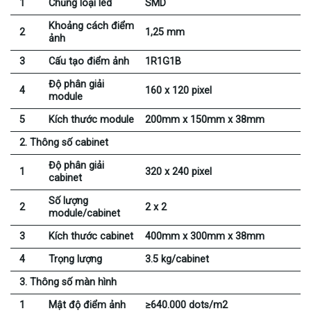
Chủng loại led
1
SMD
Khoảng cách điểm
2
1,25 mm
ảnh
Cấu tạo điểm ảnh
3
1R1G1B
Độ phân giải
160 x 120 pixel
4
module
5
Kích thước module
200mm x 150mm x 38mm
2. Thông số cabinet
Độ phân giải
1
320 x 240 pixel
cabinet
Số lượng
2
2 x 2
module/cabinet
3
Kích thước cabinet
400mm x 300mm x 38mm
4
Trọng lượng
3.5 kg/cabinet
3. Thông số màn hình
1
Mật độ điểm ảnh
≥640.000 dots/m2