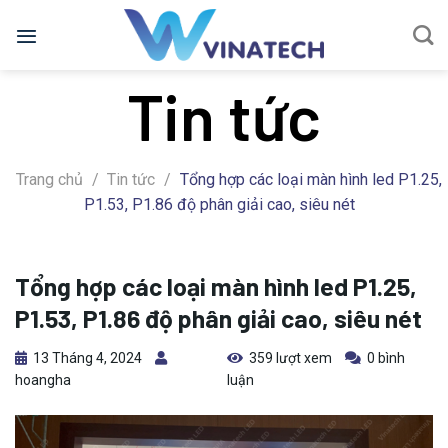
Bỏ
qua
nội
Tin tức
dung
Trang chủ
/
Tin tức
/
Tổng hợp các loại màn hình led P1.25,
P1.53, P1.86 độ phân giải cao, siêu nét
Tổng hợp các loại màn hình led P1.25,
P1.53, P1.86 độ phân giải cao, siêu nét
13 Tháng 4, 2024
359 lượt xem
0 bình
hoangha
luận