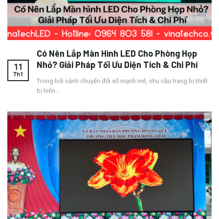
Có Nên Lắp Màn Hình LED Cho Phòng Họp
Nhỏ? Giải Pháp Tối Ưu Diện Tích & Chi Phí
11
Th1
Trong bối cảnh chuyển đổi số mạnh mẽ, nhu cầu trang bị thiết
bị hiển...