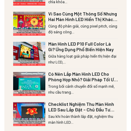
chìa khóa...
Vì Sao Cùng Một Thông Số Nhưng
Hai Màn Hình LED Hiển Thị Khác
Nhau?
Cùng độ phân giải, cùng pixel pitch, cùng
độ sáng công...
Màn Hình LED P10 Full Color Là
Gì? Ứng Dụng Phổ Biến Hiện Nay
Giữa hàng loạt giải pháp hiển thị hiện đại
như LCD,...
Có Nên Lắp Màn Hình LED Cho
Phòng Họp Nhỏ? Giải Pháp Tối Ưu
Diện Tích & Chi Phí
Trong bối cảnh chuyển đổi số mạnh mẽ,
nhu cầu trang...
Checklist Nghiệm Thu Màn Hình
LED Sau Lắp Đặt – Chủ Đầu Tư
Cần Kiểm Tra Những Gì?
Sau khi hoàn thành lắp đặt, nghiệm thu
màn hình LED...