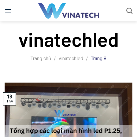
Bỏ
qua
nội
dung
vinatechled
Trang chủ
/
vinatechled
/
Trang 8
13
Th4