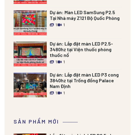
Dự án:
Màn LED SamSung P2.5
Tại Nhà máy Z121 Bộ Quốc Phòng
1
1
Dự án:
Lắp đặt màn LED P2.5-
3480hz tại Viện thuốc phóng
thuốc nổ
1
1
Dự án:
Lắp đặt màn LED P3 cong
3840hz tại Trống đồng Palace
Nam Định
1
1
SẢN PHẨM MỚI