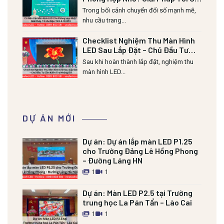
Diện Tích & Chi Phí
Trong bối cảnh chuyển đổi số mạnh mẽ,
nhu cầu trang...
Checklist Nghiệm Thu Màn Hình
LED Sau Lắp Đặt – Chủ Đầu Tư
Cần Kiểm Tra Những Gì?
Sau khi hoàn thành lắp đặt, nghiệm thu
màn hình LED...
DỰ ÁN MỚI
Dự án:
Dự án lắp màn LED P1.25
cho Trường Đảng Lê Hồng Phong
– Đường Láng HN
1
1
Dự án:
Màn LED P2.5 tại Trường
trung học La Pán Tẩn – Lào Cai
1
1