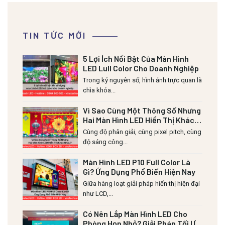
TIN TỨC MỚI
5 Lợi Ích Nổi Bật Của Màn Hình
LED Lull Color Cho Doanh Nghiệp
Trong kỷ nguyên số, hình ảnh trực quan là
chìa khóa...
Vì Sao Cùng Một Thông Số Nhưng
Hai Màn Hình LED Hiển Thị Khác
Nhau?
Cùng độ phân giải, cùng pixel pitch, cùng
độ sáng công...
Màn Hình LED P10 Full Color Là
Gì? Ứng Dụng Phổ Biến Hiện Nay
Giữa hàng loạt giải pháp hiển thị hiện đại
như LCD,...
Có Nên Lắp Màn Hình LED Cho
Phòng Họp Nhỏ? Giải Pháp Tối Ưu