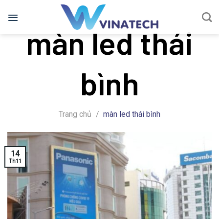
Bỏ
qua
màn led thái
nội
dung
bình
Trang chủ
/
màn led thái bình
14
Th11