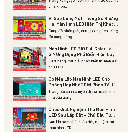
Trong kỷ nguyên số, hình ảnh trực quan là
chìa khóa...
Vì Sao Cùng Một Thông Số Nhưng
Hai Màn Hình LED Hiển Thị Khác
Nhau?
Cùng độ phân giải, cùng pixel pitch, cùng
độ sáng công...
Màn Hình LED P10 Full Color Là
Gì? Ứng Dụng Phổ Biến Hiện Nay
Giữa hàng loạt giải pháp hiển thị hiện đại
như LCD,...
Có Nên Lắp Màn Hình LED Cho
Phòng Họp Nhỏ? Giải Pháp Tối Ưu
Diện Tích & Chi Phí
Trong bối cảnh chuyển đổi số mạnh mẽ,
nhu cầu trang...
Checklist Nghiệm Thu Màn Hình
LED Sau Lắp Đặt – Chủ Đầu Tư
Cần Kiểm Tra Những Gì?
Sau khi hoàn thành lắp đặt, nghiệm thu
màn hình LED...