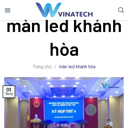
Bỏ
qua
màn led khánh
nội
dung
hòa
Trang chủ
/
màn led khánh hòa
03
Th12