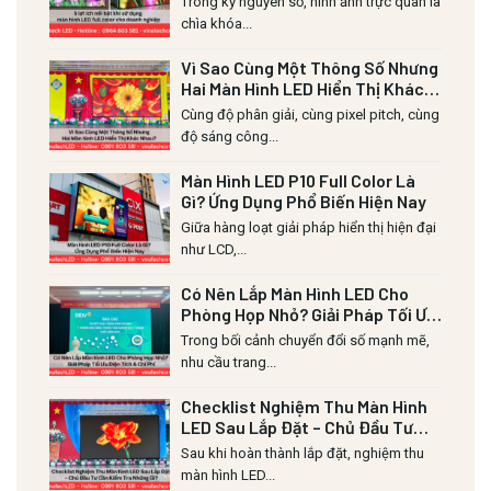
Trong kỷ nguyên số, hình ảnh trực quan là
chìa khóa...
Vì Sao Cùng Một Thông Số Nhưng
Hai Màn Hình LED Hiển Thị Khác
Nhau?
Cùng độ phân giải, cùng pixel pitch, cùng
độ sáng công...
Màn Hình LED P10 Full Color Là
Gì? Ứng Dụng Phổ Biến Hiện Nay
Giữa hàng loạt giải pháp hiển thị hiện đại
như LCD,...
Có Nên Lắp Màn Hình LED Cho
Phòng Họp Nhỏ? Giải Pháp Tối Ưu
Diện Tích & Chi Phí
Trong bối cảnh chuyển đổi số mạnh mẽ,
nhu cầu trang...
Checklist Nghiệm Thu Màn Hình
LED Sau Lắp Đặt – Chủ Đầu Tư
Cần Kiểm Tra Những Gì?
Sau khi hoàn thành lắp đặt, nghiệm thu
màn hình LED...