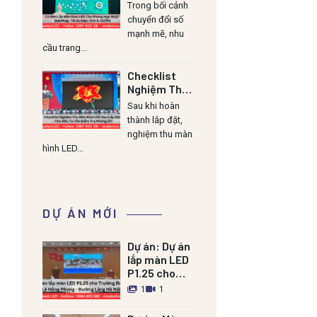
Cho Phòng
Trong bối cảnh
Họp Nhỏ? Giải
chuyển đổi số
Pháp Tối Ưu
mạnh mẽ, nhu
Diện Tích &
cầu trang...
Chi Phí
Checklist
Nghiệm Thu
Màn Hình LED
Sau khi hoàn
Sau Lắp Đặt
thành lắp đặt,
– Chủ Đầu Tư
nghiệm thu màn
Cần Kiểm Tra
hình LED...
Những Gì?
DỰ ÁN MỚI
Dự án:
Dự án
lắp màn LED
P1.25 cho
Trường Đảng
1
1
Lê Hồng
Phong –