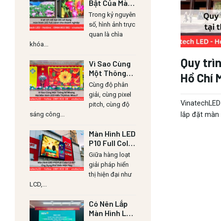
Bật Của Màn
Hình LED Lull
Trong kỷ nguyên
Color Cho
số, hình ảnh trực
Doanh
quan là chìa
Nghiệp
khóa...
Quy trì
Vì Sao Cùng
Một Thông
Hồ Chí 
Số Nhưng Hai
Cùng độ phân
Màn Hình LED
giải, cùng pixel
Hiển Thị
VinatechLED 
pitch, cùng độ
Khác Nhau?
sáng công...
lắp đặt màn h
Màn Hình LED
P10 Full Color
Là Gì? Ứng
Giữa hàng loạt
Dụng Phổ
giải pháp hiển
Biến Hiện
thị hiện đại như
Nay
LCD,...
Có Nên Lắp
Màn Hình LED