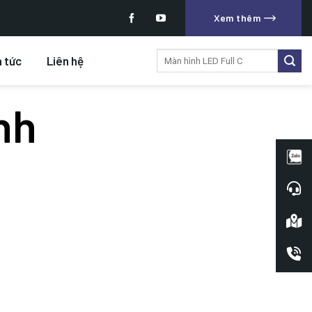
Xem thêm
Tìm
n tức
Liên hệ
kiếm:
nh