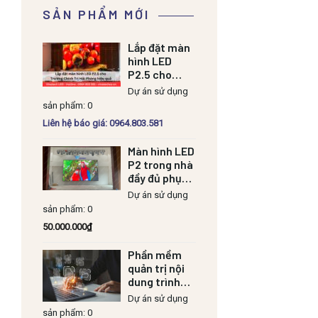
SẢN PHẨM MỚI
Lắp đặt màn
hình LED
P2.5 cho
Trường Chính
Dự án sử dụng
Trị Hải Phòng
sản phẩm: 0
hiệu quả
Liên hệ báo giá: 0964.803.581
Màn hình LED
P2 trong nhà
đầy đủ phụ
kiện
Dự án sử dụng
sản phẩm: 0
50.000.000
₫
Phần mềm
quản trị nội
dung trình
chiếu
Dự án sử dụng
sản phẩm: 0