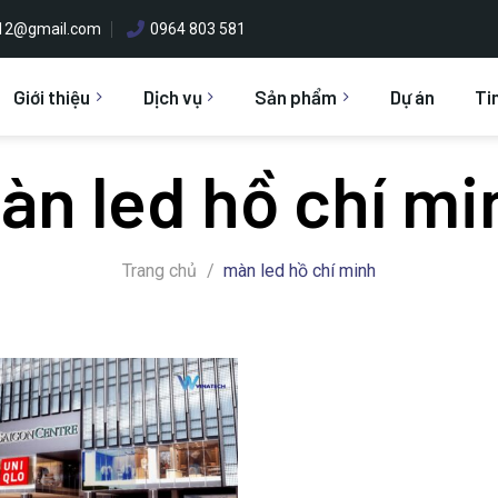
h12@gmail.com
0964 803 581
Giới thiệu
Dịch vụ
Sản phẩm
Dự án
Ti
àn led hồ chí mi
Trang chủ
/
màn led hồ chí minh