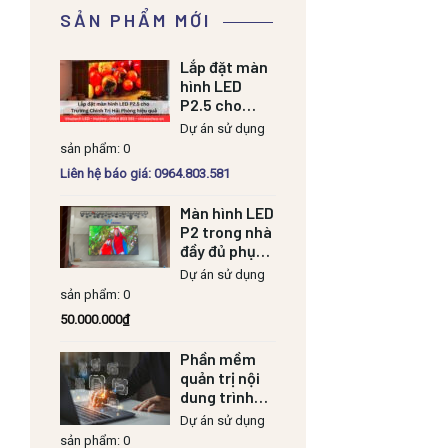
SẢN PHẨM MỚI
Lắp đặt màn
hình LED
P2.5 cho
Trường Chính
Dự án sử dụng
Trị Hải Phòng
sản phẩm: 0
hiệu quả
Liên hệ báo giá: 0964.803.581
Màn hình LED
P2 trong nhà
đầy đủ phụ
kiện
Dự án sử dụng
sản phẩm: 0
50.000.000
₫
Phần mềm
quản trị nội
dung trình
chiếu
Dự án sử dụng
sản phẩm: 0