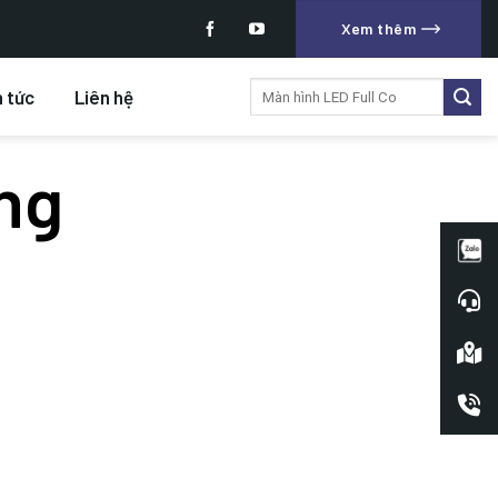
Xem thêm
Tìm
n tức
Liên hệ
kiếm:
ng