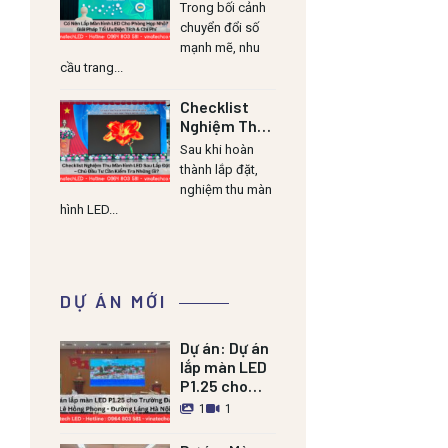
Cho Phòng
Trong bối cảnh
Họp Nhỏ? Giải
chuyển đổi số
Pháp Tối Ưu
mạnh mẽ, nhu
Diện Tích &
cầu trang...
Chi Phí
Checklist
Nghiệm Thu
Màn Hình LED
Sau khi hoàn
Sau Lắp Đặt
thành lắp đặt,
– Chủ Đầu Tư
nghiệm thu màn
Cần Kiểm Tra
hình LED...
Những Gì?
DỰ ÁN MỚI
Dự án:
Dự án
lắp màn LED
P1.25 cho
Trường Đảng
1
1
Lê Hồng
Phong –