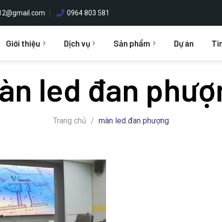
h12@gmail.com
0964 803 581
Giới thiệu
Dịch vụ
Sản phẩm
Dự án
Ti
àn led đan phượ
Trang chủ
/
màn led đan phượng