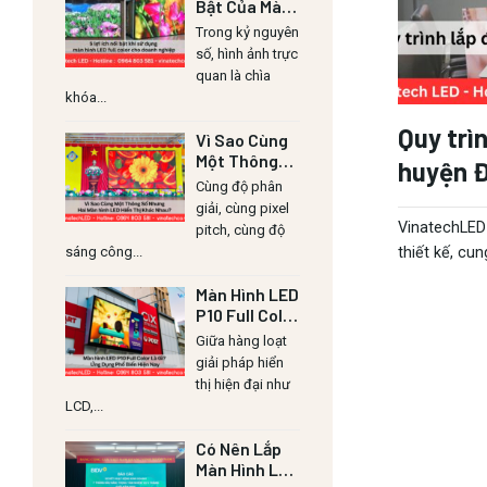
Bật Của Màn
Hình LED Lull
Trong kỷ nguyên
Color Cho
số, hình ảnh trực
Doanh
quan là chìa
Nghiệp
khóa...
Quy trì
Vì Sao Cùng
Một Thông
huyện 
Số Nhưng Hai
Cùng độ phân
Màn Hình LED
giải, cùng pixel
Hiển Thị
VinatechLED 
pitch, cùng độ
Khác Nhau?
sáng công...
thiết kế, cun
Màn Hình LED
P10 Full Color
Là Gì? Ứng
Giữa hàng loạt
Dụng Phổ
giải pháp hiển
Biến Hiện
thị hiện đại như
Nay
LCD,...
Có Nên Lắp
Màn Hình LED