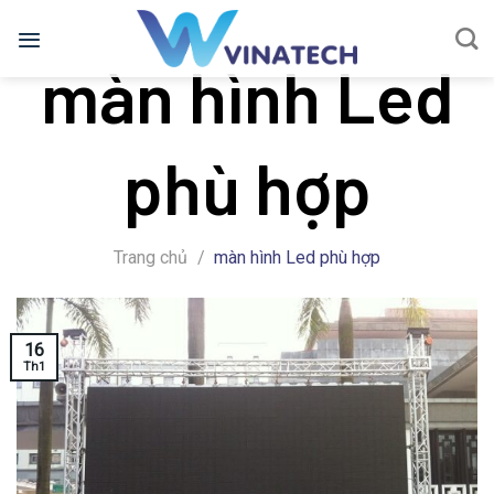
Bỏ
qua
màn hình Led
nội
dung
phù hợp
Trang chủ
/
màn hình Led phù hợp
16
Th1