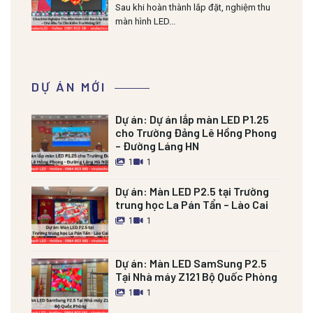
Cần Kiểm Tra Những Gì?
Sau khi hoàn thành lắp đặt, nghiệm thu
màn hình LED...
DỰ ÁN MỚI
Dự án:
Dự án lắp màn LED P1.25
cho Trường Đảng Lê Hồng Phong
– Đường Láng HN
1
1
Dự án:
Màn LED P2.5 tại Trường
trung học La Pán Tẩn – Lào Cai
1
1
Dự án:
Màn LED SamSung P2.5
Tại Nhà máy Z121 Bộ Quốc Phòng
1
1