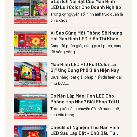
5 Lợi Ích Nổi Bật Của Màn Hình
LED Lull Color Cho Doanh Nghiệp
Trong kỷ nguyên số, hình ảnh trực quan là
chìa khóa...
Vì Sao Cùng Một Thông Số Nhưng
Hai Màn Hình LED Hiển Thị Khác
Nhau?
Cùng độ phân giải, cùng pixel pitch, cùng
độ sáng công...
Màn Hình LED P10 Full Color Là
Gì? Ứng Dụng Phổ Biến Hiện Nay
Giữa hàng loạt giải pháp hiển thị hiện đại
như LCD,...
Có Nên Lắp Màn Hình LED Cho
Phòng Họp Nhỏ? Giải Pháp Tối Ưu
Diện Tích & Chi Phí
Trong bối cảnh chuyển đổi số mạnh mẽ,
nhu cầu trang...
Checklist Nghiệm Thu Màn Hình
LED Sau Lắp Đặt – Chủ Đầu Tư