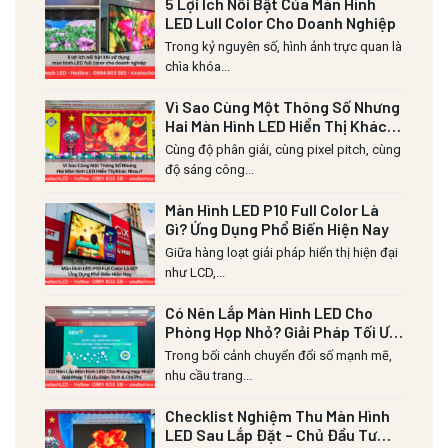
5 Lợi Ích Nổi Bật Của Màn Hình
LED Lull Color Cho Doanh Nghiệp
Trong kỷ nguyên số, hình ảnh trực quan là
chìa khóa...
Vì Sao Cùng Một Thông Số Nhưng
Hai Màn Hình LED Hiển Thị Khác
Nhau?
Cùng độ phân giải, cùng pixel pitch, cùng
độ sáng công...
Màn Hình LED P10 Full Color Là
Gì? Ứng Dụng Phổ Biến Hiện Nay
Giữa hàng loạt giải pháp hiển thị hiện đại
như LCD,...
Có Nên Lắp Màn Hình LED Cho
Phòng Họp Nhỏ? Giải Pháp Tối Ưu
Diện Tích & Chi Phí
Trong bối cảnh chuyển đổi số mạnh mẽ,
nhu cầu trang...
Checklist Nghiệm Thu Màn Hình
LED Sau Lắp Đặt – Chủ Đầu Tư