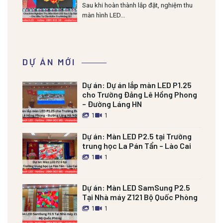
Cần Kiểm Tra Những Gì?
Sau khi hoàn thành lắp đặt, nghiệm thu
màn hình LED...
DỰ ÁN MỚI
Dự án:
Dự án lắp màn LED P1.25
cho Trường Đảng Lê Hồng Phong
– Đường Láng HN
1
1
Dự án:
Màn LED P2.5 tại Trường
trung học La Pán Tẩn – Lào Cai
1
1
Dự án:
Màn LED SamSung P2.5
Tại Nhà máy Z121 Bộ Quốc Phòng
1
1