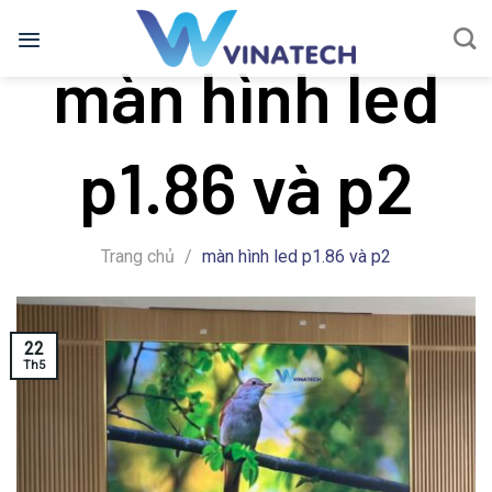
Bỏ
qua
màn hình led
nội
dung
p1.86 và p2
Trang chủ
/
màn hình led p1.86 và p2
22
Th5