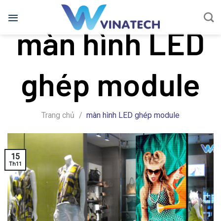
Bỏ
qua
màn hình LED
nội
dung
ghép module
Trang chủ
/
màn hình LED ghép module
15
Th11