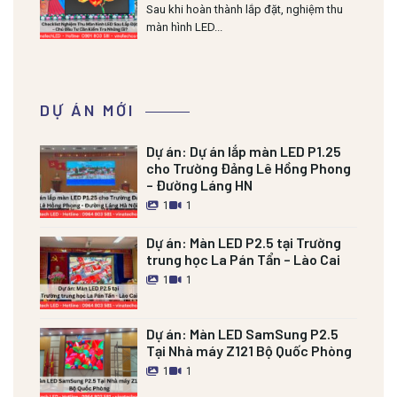
Cần Kiểm Tra Những Gì?
Sau khi hoàn thành lắp đặt, nghiệm thu
màn hình LED...
DỰ ÁN MỚI
Dự án:
Dự án lắp màn LED P1.25
cho Trường Đảng Lê Hồng Phong
– Đường Láng HN
1
1
Dự án:
Màn LED P2.5 tại Trường
trung học La Pán Tẩn – Lào Cai
1
1
Dự án:
Màn LED SamSung P2.5
Tại Nhà máy Z121 Bộ Quốc Phòng
1
1