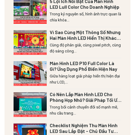
5 Lợi Ích Nổi Bật Của Màn Hình
LED Lull Color Cho Doanh Nghiệp
Trong kỷ nguyên số, hình ảnh trực quan là
chìa khóa...
Vì Sao Cùng Một Thông Số Nhưng
Hai Màn Hình LED Hiển Thị Khác
Nhau?
Cùng độ phân giải, cùng pixel pitch, cùng
độ sáng công...
Màn Hình LED P10 Full Color Là
Gì? Ứng Dụng Phổ Biến Hiện Nay
Giữa hàng loạt giải pháp hiển thị hiện đại
như LCD,...
Có Nên Lắp Màn Hình LED Cho
Phòng Họp Nhỏ? Giải Pháp Tối Ưu
Diện Tích & Chi Phí
Trong bối cảnh chuyển đổi số mạnh mẽ,
nhu cầu trang...
Checklist Nghiệm Thu Màn Hình
LED Sau Lắp Đặt – Chủ Đầu Tư