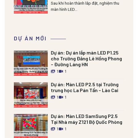
Cần Kiểm Tra Những Gì?
Sau khi hoàn thành lắp đặt, nghiệm thu
màn hình LED...
DỰ ÁN MỚI
Dự án:
Dự án lắp màn LED P1.25
cho Trường Đảng Lê Hồng Phong
– Đường Láng HN
1
1
Dự án:
Màn LED P2.5 tại Trường
trung học La Pán Tẩn – Lào Cai
1
1
Dự án:
Màn LED SamSung P2.5
Tại Nhà máy Z121 Bộ Quốc Phòng
1
1