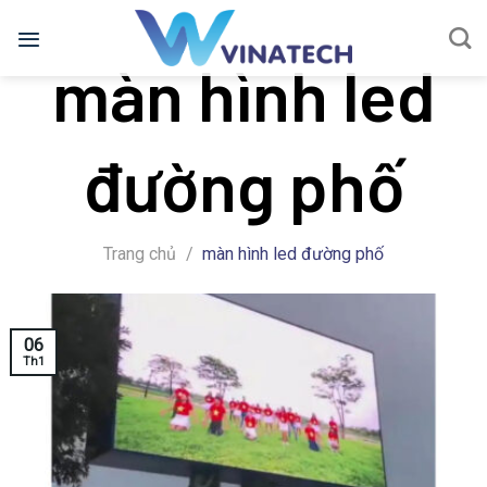
Bỏ
qua
màn hình led
nội
dung
đường phố
Trang chủ
/
màn hình led đường phố
06
Th1