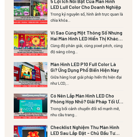
5 Lợi Ích Nổi Bật Của Màn Hình
LED Lull Color Cho Doanh Nghiệp
Trong kỷ nguyên số, hình ảnh trực quan là
chìa khóa...
Vì Sao Cùng Một Thông Số Nhưng
Hai Màn Hình LED Hiển Thị Khác
Nhau?
Cùng độ phân giải, cùng pixel pitch, cùng
độ sáng công...
Màn Hình LED P10 Full Color Là
Gì? Ứng Dụng Phổ Biến Hiện Nay
Giữa hàng loạt giải pháp hiển thị hiện đại
như LCD,...
Có Nên Lắp Màn Hình LED Cho
Phòng Họp Nhỏ? Giải Pháp Tối Ưu
Diện Tích & Chi Phí
Trong bối cảnh chuyển đổi số mạnh mẽ,
nhu cầu trang...
Checklist Nghiệm Thu Màn Hình
LED Sau Lắp Đặt – Chủ Đầu Tư