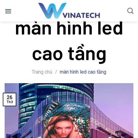
Bỏ
qua
màn hình led
nội
dung
cao tầng
Trang chủ
/
màn hình led cao tầng
26
Th3