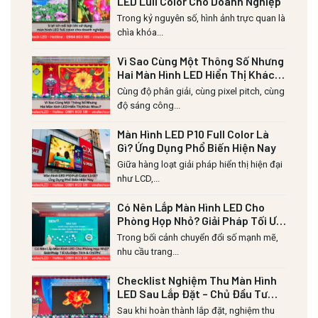
LED Lull Color Cho Doanh Nghiệp
Trong kỷ nguyên số, hình ảnh trực quan là
chìa khóa...
Vì Sao Cùng Một Thông Số Nhưng
Hai Màn Hình LED Hiển Thị Khác
Nhau?
Cùng độ phân giải, cùng pixel pitch, cùng
độ sáng công...
Màn Hình LED P10 Full Color Là
Gì? Ứng Dụng Phổ Biến Hiện Nay
Giữa hàng loạt giải pháp hiển thị hiện đại
như LCD,...
Có Nên Lắp Màn Hình LED Cho
Phòng Họp Nhỏ? Giải Pháp Tối Ưu
Diện Tích & Chi Phí
Trong bối cảnh chuyển đổi số mạnh mẽ,
nhu cầu trang...
Checklist Nghiệm Thu Màn Hình
LED Sau Lắp Đặt – Chủ Đầu Tư
Cần Kiểm Tra Những Gì?
Sau khi hoàn thành lắp đặt, nghiệm thu