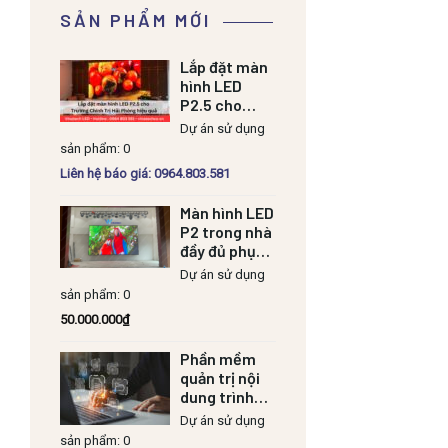
SẢN PHẨM MỚI
Lắp đặt màn
hình LED
P2.5 cho
Trường Chính
Dự án sử dụng
Trị Hải Phòng
sản phẩm: 0
hiệu quả
Liên hệ báo giá: 0964.803.581
Màn hình LED
P2 trong nhà
đầy đủ phụ
kiện
Dự án sử dụng
sản phẩm: 0
50.000.000
₫
Phần mềm
quản trị nội
dung trình
chiếu
Dự án sử dụng
sản phẩm: 0