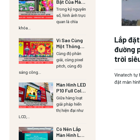
Bật Của Màn
Hình LED Lull
Trong kỷ nguyên
Color Cho
số, hình ảnh trực
Doanh
quan là chìa
Nghiệp
khóa...
Lắp đặt
Vì Sao Cùng
Một Thông
đường p
Số Nhưng Hai
Cùng độ phân
trời siê
Màn Hình LED
giải, cùng pixel
Hiển Thị
pitch, cùng độ
Khác Nhau?
sáng công...
Vinatech tự 
đặt màn hình
Màn Hình LED
P10 Full Color
Là Gì? Ứng
Giữa hàng loạt
Dụng Phổ
giải pháp hiển
Biến Hiện
thị hiện đại như
Nay
LCD,...
Có Nên Lắp
Màn Hình LED