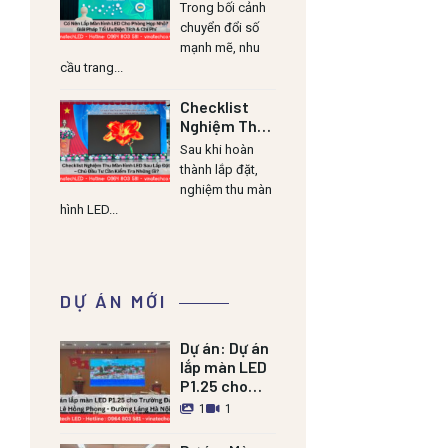
Cho Phòng
Trong bối cảnh
Họp Nhỏ? Giải
chuyển đổi số
Pháp Tối Ưu
mạnh mẽ, nhu
Diện Tích &
cầu trang...
Chi Phí
Checklist
Nghiệm Thu
Màn Hình LED
Sau khi hoàn
Sau Lắp Đặt
thành lắp đặt,
– Chủ Đầu Tư
nghiệm thu màn
Cần Kiểm Tra
hình LED...
Những Gì?
DỰ ÁN MỚI
Dự án:
Dự án
lắp màn LED
P1.25 cho
Trường Đảng
1
1
Lê Hồng
Phong –