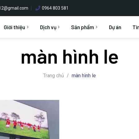
h12@gmail.com
0964 803 581
Giới thiệu
Dịch vụ
Sản phẩm
Dự án
Ti
màn hình le
Trang chủ
/
màn hình le