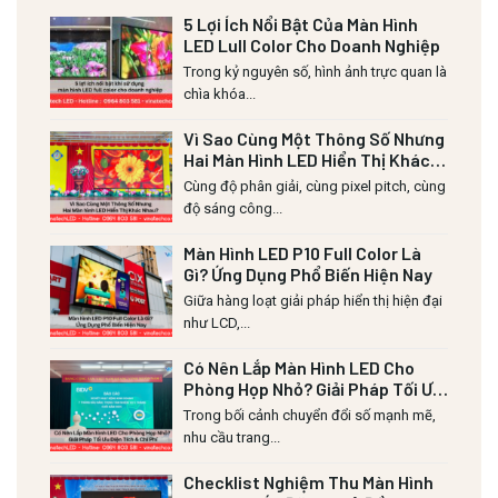
5 Lợi Ích Nổi Bật Của Màn Hình
LED Lull Color Cho Doanh Nghiệp
Trong kỷ nguyên số, hình ảnh trực quan là
chìa khóa...
Vì Sao Cùng Một Thông Số Nhưng
Hai Màn Hình LED Hiển Thị Khác
Nhau?
Cùng độ phân giải, cùng pixel pitch, cùng
độ sáng công...
Màn Hình LED P10 Full Color Là
Gì? Ứng Dụng Phổ Biến Hiện Nay
Giữa hàng loạt giải pháp hiển thị hiện đại
như LCD,...
Có Nên Lắp Màn Hình LED Cho
Phòng Họp Nhỏ? Giải Pháp Tối Ưu
Diện Tích & Chi Phí
Trong bối cảnh chuyển đổi số mạnh mẽ,
nhu cầu trang...
Checklist Nghiệm Thu Màn Hình