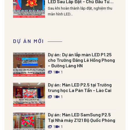
LED Sau Lắp Đặt – Chủ Đầu Tư
Cần Kiểm Tra Những Gì?
Sau khi hoàn thành lắp đặt, nghiệm thu
màn hình LED...
DỰ ÁN MỚI
Dự án:
Dự án lắp màn LED P1.25
cho Trường Đảng Lê Hồng Phong
– Đường Láng HN
1
1
Dự án:
Màn LED P2.5 tại Trường
trung học La Pán Tẩn – Lào Cai
1
1
Dự án:
Màn LED SamSung P2.5
Tại Nhà máy Z121 Bộ Quốc Phòng
1
1