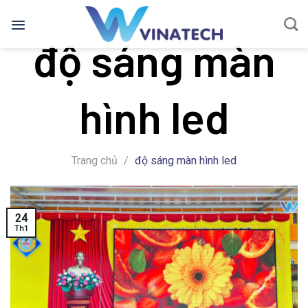
Bỏ
qua
độ sáng màn
nội
dung
hình led
Trang chủ
/
độ sáng màn hình led
24
Th1