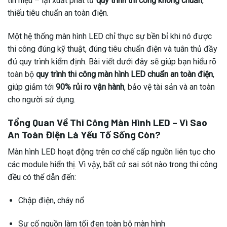
tín hiệu – lại xuất phát từ
quy trình thi công không chuẩn
,
thiếu tiêu chuẩn an toàn điện.
Một hệ thống màn hình LED chỉ thực sự bền bỉ khi nó được
thi công đúng kỹ thuật, đúng tiêu chuẩn điện và tuân thủ đầy
đủ quy trình kiểm định. Bài viết dưới đây sẽ giúp bạn hiểu rõ
toàn bộ
quy trình thi công màn hình LED chuẩn an toàn điện
,
giúp giảm tới
90% rủi ro vận hành
, bảo vệ tài sản và an toàn
cho người sử dụng.
Tổng Quan Về Thi Công Màn Hình LED – Vì Sao
An Toàn Điện Là Yếu Tố Sống Còn?
Màn hình LED hoạt động trên cơ chế cấp nguồn liên tục cho
các module hiển thị. Vì vậy, bất cứ sai sót nào trong thi công
đều có thể dẫn đến:
Chập điện, cháy nổ
Sự cố nguồn làm tối đen toàn bộ màn hình