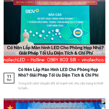
Có Nên Lắp Màn Hình LED Cho Phòng Họp
Nhỏ? Giải Pháp Tối Ưu Diện Tích & Chi Phí
11
Th1
Trong bối cảnh chuyển đổi số mạnh mẽ, nhu cầu trang bị thiết
bị hiển...