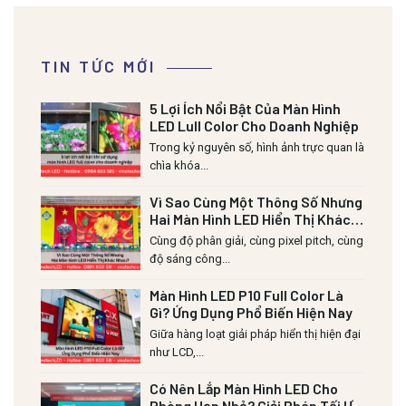
TIN TỨC MỚI
5 Lợi Ích Nổi Bật Của Màn Hình
LED Lull Color Cho Doanh Nghiệp
Trong kỷ nguyên số, hình ảnh trực quan là
chìa khóa...
Vì Sao Cùng Một Thông Số Nhưng
Hai Màn Hình LED Hiển Thị Khác
Nhau?
Cùng độ phân giải, cùng pixel pitch, cùng
độ sáng công...
Màn Hình LED P10 Full Color Là
Gì? Ứng Dụng Phổ Biến Hiện Nay
Giữa hàng loạt giải pháp hiển thị hiện đại
như LCD,...
Có Nên Lắp Màn Hình LED Cho
Phòng Họp Nhỏ? Giải Pháp Tối Ưu