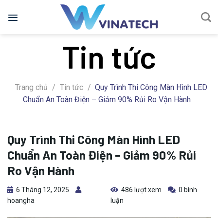
Bỏ
qua
nội
Tin tức
dung
Trang chủ
/
Tin tức
/
Quy Trình Thi Công Màn Hình LED
Chuẩn An Toàn Điện – Giảm 90% Rủi Ro Vận Hành
Quy Trình Thi Công Màn Hình LED
Chuẩn An Toàn Điện – Giảm 90% Rủi
Ro Vận Hành
6 Tháng 12, 2025
486 lượt xem
0 bình
hoangha
luận