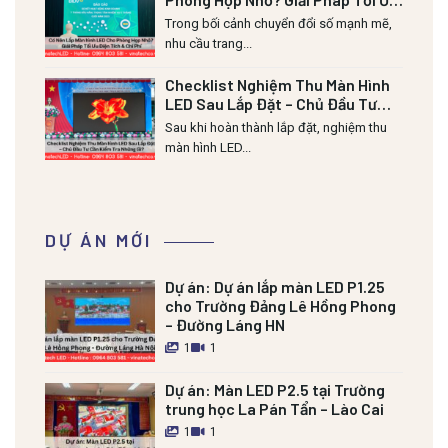
Diện Tích & Chi Phí
Trong bối cảnh chuyển đổi số mạnh mẽ,
nhu cầu trang...
Checklist Nghiệm Thu Màn Hình
LED Sau Lắp Đặt – Chủ Đầu Tư
Cần Kiểm Tra Những Gì?
Sau khi hoàn thành lắp đặt, nghiệm thu
màn hình LED...
DỰ ÁN MỚI
Dự án:
Dự án lắp màn LED P1.25
cho Trường Đảng Lê Hồng Phong
– Đường Láng HN
1
1
Dự án:
Màn LED P2.5 tại Trường
trung học La Pán Tẩn – Lào Cai
1
1