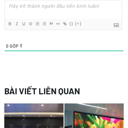
{}
[+]
0
GÓP Ý
BÀI VIẾT LIÊN QUAN