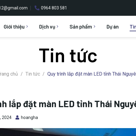
h12@gmail.com
0964 803 581
Giới thiệu
Dịch vụ
Sản phẩm
Dự án
Ti
Tin tức
rang chủ
/
Tin tức
/
Quy trình lắp đặt màn LED tỉnh Thái Nguy
nh lắp đặt màn LED tỉnh Thái Nguy
, 2024
hoangha