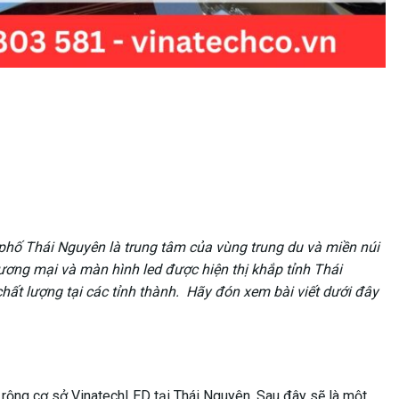
phố Thái Nguyên là trung tâm của vùng trung du và miền núi
ương mại và màn hình led được hiện thị khắp tỉnh Thái
chất lượng tại các tỉnh thành. Hãy đón xem bài viết dưới đây
 rộng cơ sở VinatechLED tại Thái Nguyên. Sau đây sẽ là một