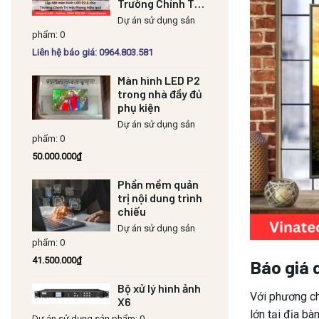
Trường Chính Trị
Hải Phòng hiệu
Dự án sử dụng sản
quả
phẩm: 0
Liên hệ báo giá: 0964.803.581
Màn hình LED P2
trong nhà đầy đủ
phụ kiện
Dự án sử dụng sản
phẩm: 0
50.000.000
₫
Phần mềm quản
trị nội dung trình
chiếu
Dự án sử dụng sản
phẩm: 0
41.500.000
₫
Báo giá 
Bộ xử lý hình ảnh
Với phương c
X6
lớn tại địa bà
Dự án sử dụng sản phẩm: 0