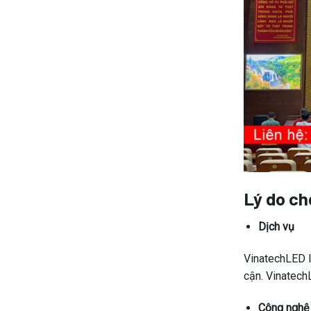
Lý do ch
Dịch vụ
VinatechLED là
cận. Vinatech
Công nghệ