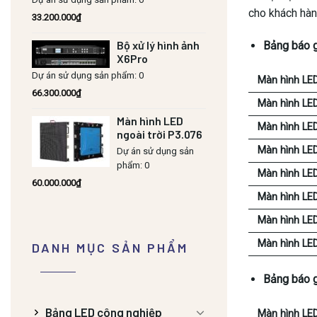
cho khách hàn
33.200.000
₫
Bộ xử lý hình ảnh
Bảng báo g
X6Pro
Dự án sử dụng sản phẩm: 0
Màn hình LE
66.300.000
₫
Màn hình LE
Màn hình LED
Màn hình LE
ngoài trời P3.076
Màn hình LE
Dự án sử dụng sản
phẩm: 0
Màn hình LE
60.000.000
₫
Màn hình LE
Màn hình LE
Màn hình LE
DANH MỤC SẢN PHẨM
Bảng báo g
Bảng LED công nghiệp
Màn hình LE