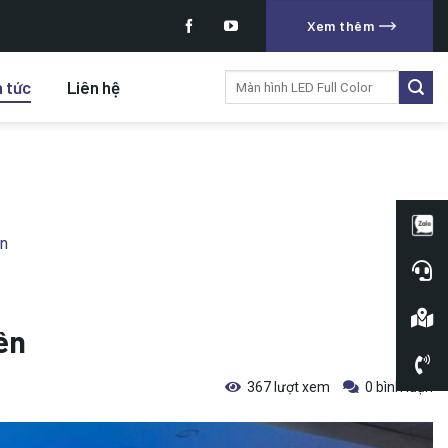
Xem thêm
Tìm
n tức
Liên hệ
kiếm:
ên
ên
367 lượt xem
0 bình luận