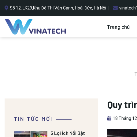
Bỏ
Số 12, LK29,Khu Đô Thị Vân Canh, Hoài Đức, Hà Nội
vinatec
qua
nội
dung
Trang chủ
T
Quy trì
TIN TỨC MỚI
18 Tháng 12
5 Lợi Ích Nổi Bật