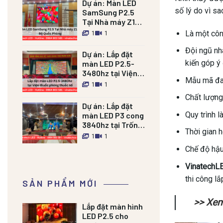
Dự án:
Màn LED
số lý do vì s
SamSung P2.5
Tại Nhà máy Z121
Bộ Quốc Phòng
Là một côn
1
1
Đội ngũ nh
Dự án:
Lắp đặt
kiến góp ý
màn LED P2.5-
3480hz tại Viện
Mẫu mã đa 
thuốc phóng
1
1
thuốc nổ
Chất lượng
Dự án:
Lắp đặt
Quy trình l
màn LED P3 cong
3840hz tại Trống
Thời gian 
đồng Palace Nam
1
1
Định
Chế độ hậu
VinatechL
thi công l
SẢN PHẨM MỚI
>> Xe
Lắp đặt màn hình
LED P2.5 cho