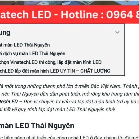
ung
ặt màn LED Thái Nguyên
á dịch vụ màn LED Thái Nguyên
chọn VinatechLED thi công, lắp đặt màn hình LED
echLED lắp đặt màn hình LED UY TIN – CHẤT LƯỢNG
là một trong những thành phố lớn ở miền Bắc Việt Nam. Thành 
 nên Thái Nguyên dần dần phát triển, mở rộng khu trung tâm th
techLED
– Đơn vị chuyên tư vấn và lắp đặt màn hình led uy tín 
hi tiết về quy trình lắp đặt màn LED Thái Nguyên nhé!
 màn LED Thái Nguyên
c tiềm năng phát triển của công nghệ LED ở đây, chúng tôi đã mở