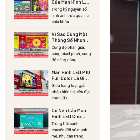
Của Màn Hình LED
Lull Color Cho
Trong kỷ nguyên số,
Doanh Nghiệp
hình ảnh trực quan là
chìa khóa...
Vì Sao Cùng Một
Thông Số Nhưng
Hai Màn Hình LED
Cùng độ phân giải,
Hiển Thị Khác
cùng pixel pitch, cùng
Nhau?
độ sáng công...
Màn Hình LED P10
Full Color Là Gì?
Ứng Dụng Phổ
Giữa hàng loạt giải
Biến Hiện Nay
pháp hiển thị hiện đại
như LCD,...
Có Nên Lắp Màn
Hình LED Cho
Phòng Họp Nhỏ?
Trong bối cảnh
Giải Pháp Tối Ưu
chuyển đổi số mạnh
Diện Tích & Chi
mẽ, nhu cầu trang...
Phí