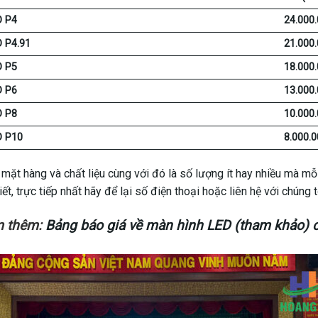
D P4
24.000.
D P4.91
21.000.
D P5
18.000.
D P6
13.000.
D P8
10.000.
D P10
8.000.0
 mặt hàng và chất liệu cùng với đó là số lượng ít hay nhiều mà m
iết, trực tiếp nhất hãy để lại số điện thoại hoặc liên hệ với chúng t
m thêm:
Bảng báo giá về màn hình LED (tham khảo) 