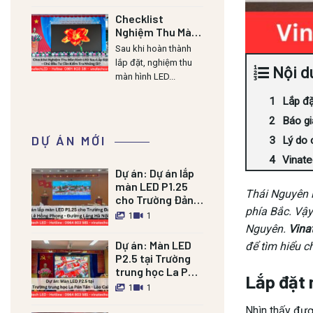
Checklist
Nghiệm Thu Màn
Hình LED Sau Lắp
Sau khi hoàn thành
Đặt – Chủ Đầu Tư
lắp đặt, nghiệm thu
Nội d
Cần Kiểm Tra
màn hình LED...
Những Gì?
Lắp đ
Báo gi
DỰ ÁN MỚI
Lý do 
Vinat
Dự án:
Dự án lắp
màn LED P1.25
Thái Nguyên 
cho Trường Đảng
phía Bắc. Vậy
Lê Hồng Phong –
1
1
Đường Láng HN
Nguyên.
Vina
Dự án:
Màn LED
để tìm hiểu c
P2.5 tại Trường
trung học La Pán
Lắp đặt
Tẩn – Lào Cai
1
1
Nhìn thấy đượ