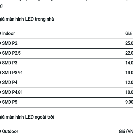
g.
iá màn hình LED trong nhà
D Indoor
Giá
D SMD P2
25.
D SMD P2.5
22.
D SMD P3
14.
D SMD P3.91
13.
D SMD P4
12.
D SMD P4.81
10.
D SMD P5
9.0
iá màn hình LED ngoài trời
D Outdoor
Giá (V