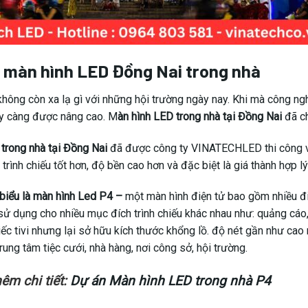
 màn hình LED Đồng Nai trong nhà
không còn xa lạ gì với những hội trường ngày nay. Khi mà công ngh
y càng được nâng cao. M
àn hình LED trong nhà tại Đồng Nai
đã ch
trong nhà tại Đồng Nai
đã được công ty VINATECHLED thi công và
trình chiếu tốt hơn, độ bền cao hơn và đặc biệt là giá thành hợp lý
 biểu là màn hình Led P4 –
một màn hình điện tử bao gồm nhiều đ
 sử dụng cho nhiều mục đích trình chiếu khác nhau như: quảng cáo,
ếc tivi nhưng lại sở hữu kích thước khổng lồ. độ nét gần như cao 
rung tâm tiệc cưới, nhà hàng, nơi công sở, hội trường.
êm chi tiết:
Dự án Màn hình LED trong nhà P4