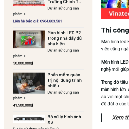
Trường Chính Trị
Hải Phòng hiệu
Dự án sử dụng sản
quả
phẩm: 0
Liên hệ báo giá: 0964.803.581
Thi công
Màn hình LED P2
trong nhà đầy đủ
Màn hình led 
phụ kiện
việc cũng ngà
Dự án sử dụng sản
phẩm: 0
Màn hình LED 
50.000.000
₫
nghệ mới giúp 
Phần mềm quản
trị nội dung trình
Trong đó tiêu
chiếu
màn hình lớn.
Dự án sử dụng sản
so với một chi
phẩm: 0
để đặt ở các t
41.500.000
₫
Bộ xử lý hình ảnh
Xem th
X6
Dự án sử dụng sản phẩm: 0