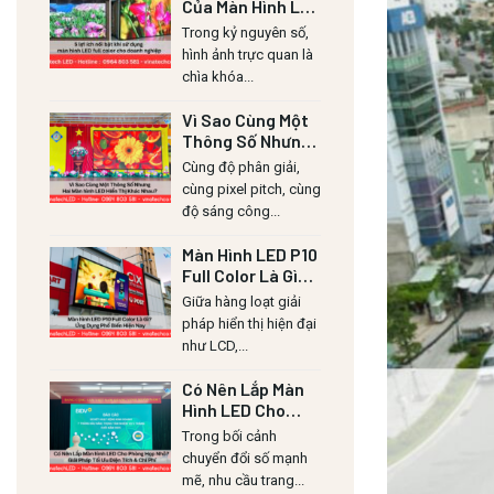
Của Màn Hình LED
Lull Color Cho
Trong kỷ nguyên số,
Doanh Nghiệp
hình ảnh trực quan là
chìa khóa...
Vì Sao Cùng Một
Thông Số Nhưng
Hai Màn Hình LED
Cùng độ phân giải,
Hiển Thị Khác
cùng pixel pitch, cùng
Nhau?
độ sáng công...
Màn Hình LED P10
Full Color Là Gì?
Ứng Dụng Phổ
Giữa hàng loạt giải
Biến Hiện Nay
pháp hiển thị hiện đại
như LCD,...
Có Nên Lắp Màn
Hình LED Cho
Phòng Họp Nhỏ?
Trong bối cảnh
Giải Pháp Tối Ưu
chuyển đổi số mạnh
Diện Tích & Chi
mẽ, nhu cầu trang...
Phí