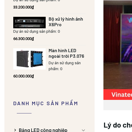
33.200.000
₫
Bộ xử lý hình ảnh
X6Pro
Dự án sử dụng sản phẩm: 0
66.300.000
₫
Màn hình LED
ngoài trời P3.076
Dự án sử dụng sản
phẩm: 0
60.000.000
₫
DANH MỤC SẢN PHẨM
Lý do ch
Bảng LED công nghiệp