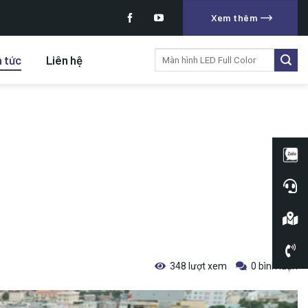
Xem thêm
Tìm
n tức
Liên hệ
kiếm:
348 lượt xem
0 bình luận