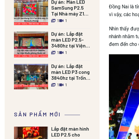
Dự án:
Màn LED
Đồng Nai là t
SamSung P2.5
Tại Nhà máy Z121
vì vậy, các ho
Bộ Quốc Phòng
1
1
Nhìn thấy đượ
Dự án:
Lắp đặt
nhánh nhằm tư
màn LED P2.5-
đem đến cho q
3480hz tại Viện
thuốc phóng
1
1
thuốc nổ
Dự án:
Lắp đặt
màn LED P3 cong
3840hz tại Trống
đồng Palace Nam
1
1
Định
SẢN PHẨM MỚI
Lắp đặt màn hình
LED P2.5 cho