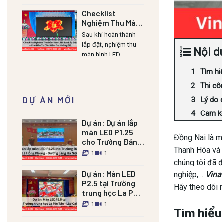
Checklist
Nghiệm Thu Màn
Hình LED Sau Lắp
Sau khi hoàn thành
Đặt – Chủ Đầu Tư
lắp đặt, nghiệm thu
Nội d
Cần Kiểm Tra
màn hình LED...
Những Gì?
Tìm hi
Thi cô
DỰ ÁN MỚI
Lý do 
Cam kế
Dự án:
Dự án lắp
màn LED P1.25
Đồng Nai là m
cho Trường Đảng
Thanh Hóa và 
Lê Hồng Phong –
1
1
Đường Láng HN
chúng tôi đã 
Dự án:
Màn LED
nghiệp,…
Vina
P2.5 tại Trường
Hãy theo dõi 
trung học La Pán
Tẩn – Lào Cai
1
1
Tìm hiểu