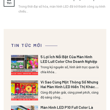
Th1
Trong thời đại số hóa, màn hình LED đã trở thành công cụ trình
chiếu...
TIN TỨC MỚI
5 Lợi Ích Nổi Bật Của Màn Hình
LED Lull Color Cho Doanh Nghiệp
Trong kỷ nguyên số, hình ảnh trực quan là
chìa khóa...
Vì Sao Cùng Một Thông Số Nhưng
Hai Màn Hình LED Hiển Thị Khác
Nhau?
Cùng độ phân giải, cùng pixel pitch, cùng
độ sáng công...
Màn Hình LED P10 Full Color Là