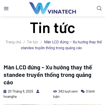
Bỏ
qua
nội
Tin tức
dung
Trang chủ
/
Tin tức
/
Màn LCD đứng – Xu hướng thay thế
standee truyền thống trong quảng cáo
Màn LCD đứng – Xu hướng thay thế
standee truyền thống trong quảng
cáo
20 Tháng 9, 2025
342 lượt xem
0 bình
hoangha
luận