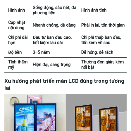
Sống động, sắc nét, đa
Hình ảnh
Hình ảnh tĩnh
phương tiện
Cập nhật
Nhanh chóng, dễ dàng
Phải in lại, tốn thời gian
nội dung
Chi phí dài
Đầu tư ban đầu cao,
Chi phí thấp ban đầu,
hạn
tiết kiệm lâu dài
tốn kém về sau
Độ bền
3–5 năm
Dễ hỏng, dễ rách
Tính thẩm
Thường đơn giản, kém
Hiện đại, sang trọng
mỹ
nổi bật
Xu hướng phát triển màn LCD đứng trong tương
lai