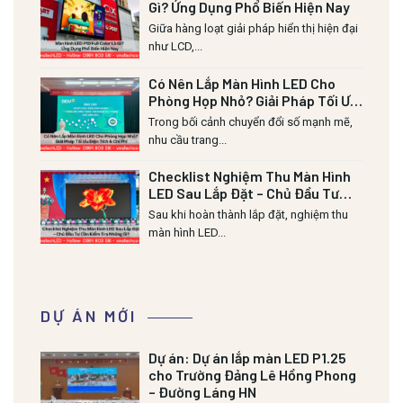
Gì? Ứng Dụng Phổ Biến Hiện Nay
Giữa hàng loạt giải pháp hiển thị hiện đại
như LCD,...
Có Nên Lắp Màn Hình LED Cho
Phòng Họp Nhỏ? Giải Pháp Tối Ưu
Diện Tích & Chi Phí
Trong bối cảnh chuyển đổi số mạnh mẽ,
nhu cầu trang...
Checklist Nghiệm Thu Màn Hình
LED Sau Lắp Đặt – Chủ Đầu Tư
Cần Kiểm Tra Những Gì?
Sau khi hoàn thành lắp đặt, nghiệm thu
màn hình LED...
DỰ ÁN MỚI
Dự án:
Dự án lắp màn LED P1.25
cho Trường Đảng Lê Hồng Phong
– Đường Láng HN