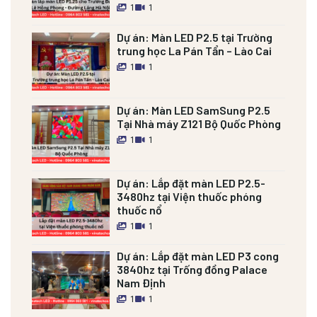
1
1
Dự án:
Màn LED P2.5 tại Trường
trung học La Pán Tẩn – Lào Cai
1
1
Dự án:
Màn LED SamSung P2.5
Tại Nhà máy Z121 Bộ Quốc Phòng
1
1
Dự án:
Lắp đặt màn LED P2.5-
3480hz tại Viện thuốc phóng
thuốc nổ
1
1
Dự án:
Lắp đặt màn LED P3 cong
3840hz tại Trống đồng Palace
Nam Định
1
1