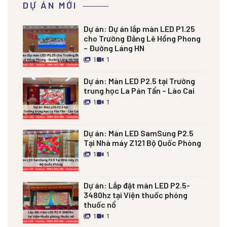
DỰ ÁN MỚI
Dự án:
Dự án lắp màn LED P1.25
cho Trường Đảng Lê Hồng Phong
– Đường Láng HN
1
1
Dự án:
Màn LED P2.5 tại Trường
trung học La Pán Tẩn – Lào Cai
1
1
Dự án:
Màn LED SamSung P2.5
Tại Nhà máy Z121 Bộ Quốc Phòng
1
1
Dự án:
Lắp đặt màn LED P2.5-
3480hz tại Viện thuốc phóng
thuốc nổ
1
1