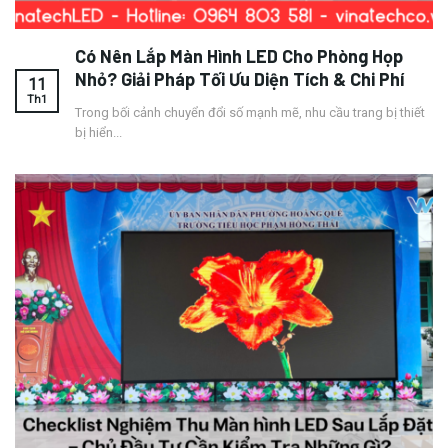
Có Nên Lắp Màn Hình LED Cho Phòng Họp
Nhỏ? Giải Pháp Tối Ưu Diện Tích & Chi Phí
11
Th1
Trong bối cảnh chuyển đổi số mạnh mẽ, nhu cầu trang bị thiết
bị hiển...