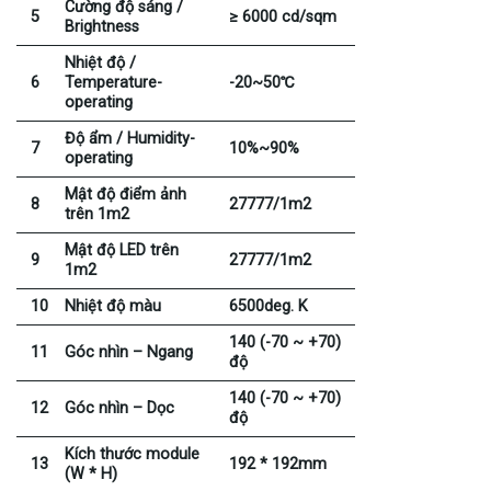
Cường độ sáng /
5
≥ 6000 cd/sqm
Brightness
Nhiệt độ /
6
Temperature-
-20~50℃
operating
Độ ẩm / Humidity-
7
10%~90%
operating
Mật độ điểm ảnh
8
27777/1m2
trên 1m2
Mật độ LED trên
9
27777/1m2
1m2
10
Nhiệt độ màu
6500deg. K
140 (-70 ~ +70)
11
Góc nhìn – Ngang
độ
140 (-70 ~ +70)
12
Góc nhìn – Dọc
độ
Kích thước module
13
192 * 192mm
(W * H)