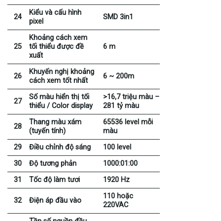
Kiểu và cấu hình
24
SMD 3in1
pixel
Khoảng cách xem
25
tối thiểu được đề
6 m
xuất
Khuyến nghị khoảng
26
6 ~ 200m
cách xem tốt nhất
Số màu hiển thị tối
>16,7 triệu màu –
27
thiểu / Color display
281 tỷ màu
Thang màu xám
65536 level mỗi
28
(tuyến tính)
màu
29
Điều chỉnh độ sáng
100 level
30
Độ tương phản
1000:01:00
31
Tốc độ làm tươi
1920 Hz
110 hoặc
32
Điện áp đầu vào
220VAC