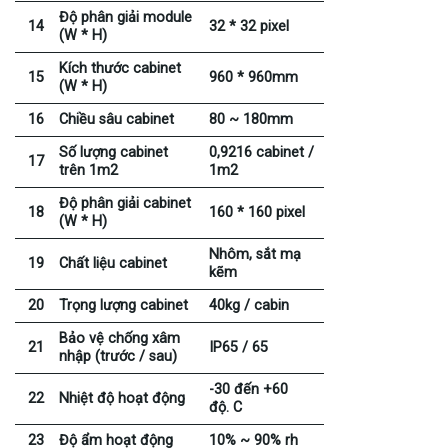
Độ phân giải module
14
32 * 32 pixel
(W * H)
Kích thước cabinet
15
960 * 960mm
(W * H)
16
Chiều sâu cabinet
80 ~ 180mm
Số lượng cabinet
0,9216 cabinet /
17
trên 1m2
1m2
Độ phân giải cabinet
18
160 * 160 pixel
(W * H)
Nhôm, sắt mạ
19
Chất liệu cabinet
kẽm
20
Trọng lượng cabinet
40kg / cabin
Bảo vệ chống xâm
21
IP65 / 65
nhập (trước / sau)
-30 đến +60
22
Nhiệt độ hoạt động
độ. C
23
Độ ẩm hoạt động
10% ~ 90% rh