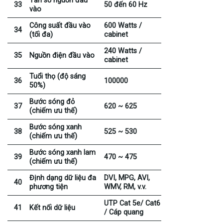
Tần số nguồn đầu
33
50 đến 60 Hz
vào
Công suất đầu vào
600 Watts /
34
(tối đa)
cabinet
240 Watts /
35
Nguồn điện đầu vào
cabinet
Tuổi thọ (độ sáng
36
100000
50%)
Bước sóng đỏ
37
620 ~ 625
(chiếm ưu thế)
Bước sóng xanh
38
525 ~ 530
(chiếm ưu thế)
Bước sóng xanh lam
39
470 ~ 475
(chiếm ưu thế)
Định dạng dữ liệu đa
DVI, MPG, AVI,
40
phương tiện
WMV, RM, v.v.
UTP Cat 5e/ Cat6
41
Kết nối dữ liệu
/ Cáp quang