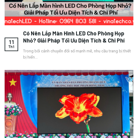
Có Nên Lắp Màn Hình LED Cho Phòng Họp
Nhỏ? Giải Pháp Tối Ưu Diện Tích & Chi Phí
11
Th1
Trong bối cảnh chuyển đổi số mạnh mẽ, nhu cầu trang bị thiết
bị hiển...