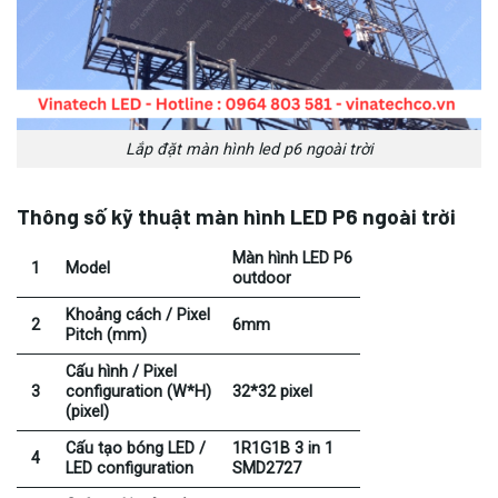
Lắp đặt màn hình led p6 ngoài trời
Thông số kỹ thuật màn hình LED P6 ngoài trời
Màn hình LED P6
1
Model
outdoor
Khoảng cách / Pixel
2
6mm
Pitch (mm)
Cấu hình / Pixel
3
configuration (W*H)
32*32 pixel
(pixel)
Cấu tạo bóng LED /
1R1G1B 3 in 1
4
LED configuration
SMD2727