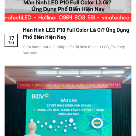
Màn Hình LED P10 Full Color Là Gì? Ứng Dụng
Phổ Biến Hiện Nay
17
Th1
Giữa hàng loạt giải pháp hiển thị hiện đại như LCD, TV ghép
hay màn...