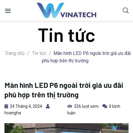
Bỏ
qua
nội
Tin tức
dung
Trang chủ
/
Tin tức
/
Màn hình LED P6 ngoài trời giá ưu đãi
phù hợp trên thị trường
Màn hình LED P6 ngoài trời giá ưu đãi
phù hợp trên thị trường
24 Tháng 4, 2024
326 lượt xem
0 bình
hoangha
luận