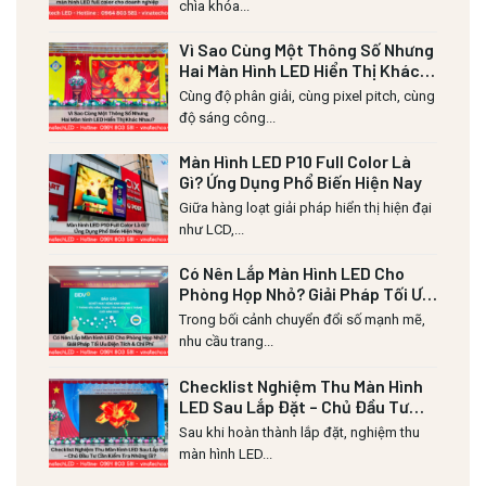
chìa khóa...
Vì Sao Cùng Một Thông Số Nhưng
Hai Màn Hình LED Hiển Thị Khác
Nhau?
Cùng độ phân giải, cùng pixel pitch, cùng
độ sáng công...
Màn Hình LED P10 Full Color Là
Gì? Ứng Dụng Phổ Biến Hiện Nay
Giữa hàng loạt giải pháp hiển thị hiện đại
như LCD,...
Có Nên Lắp Màn Hình LED Cho
Phòng Họp Nhỏ? Giải Pháp Tối Ưu
Diện Tích & Chi Phí
Trong bối cảnh chuyển đổi số mạnh mẽ,
nhu cầu trang...
Checklist Nghiệm Thu Màn Hình
LED Sau Lắp Đặt – Chủ Đầu Tư
Cần Kiểm Tra Những Gì?
Sau khi hoàn thành lắp đặt, nghiệm thu
màn hình LED...