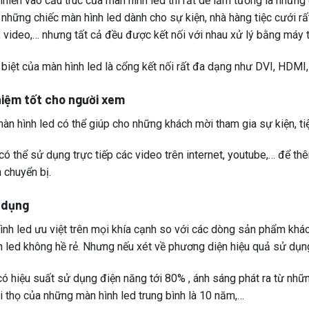
nhiền vào cấu trúc của màn hình led thì rất dễ lầm tưởng là những
, những chiếc màn hình led dành cho sự kiện, nhà hàng tiệc cưới r
, video,… nhưng tất cả đều được kết nối với nhau xử lý bằng máy t
 biệt của màn hình led là cổng kết nối rất đa dạng như DVI, HDM
hiệm tốt cho người xem
n hình led có thể giúp cho những khách mời tham gia sự kiện, tiệc 
 có thể sử dụng trực tiếp các video trên internet, youtube,… để
n chuyển bị.
 dụng
ình led ưu việt trên mọi khía cạnh so với các dòng sản phẩm khác
h led không hề rẻ. Nhưng nếu xét về phương diện hiệu quả sử dụng/
có hiệu suất sử dụng điện năng tới 80% , ánh sáng phát ra từ nhữ
i thọ của những màn hình led trung bình là 10 năm,…