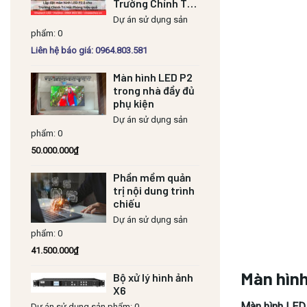
Trường Chính Trị
Hải Phòng hiệu
Dự án sử dụng sản
quả
phẩm: 0
Liên hệ báo giá: 0964.803.581
Màn hình LED P2
trong nhà đầy đủ
phụ kiện
Dự án sử dụng sản
phẩm: 0
50.000.000
₫
Phần mềm quản
trị nội dung trình
chiếu
Dự án sử dụng sản
phẩm: 0
41.500.000
₫
Màn hình
Bộ xử lý hình ảnh
X6
Màn hình LED
Dự án sử dụng sản phẩm: 0