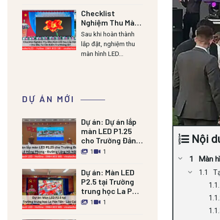
Checklist
Nghiệm Thu Màn
Hình LED Sau Lắp
Sau khi hoàn thành
Đặt – Chủ Đầu Tư
lắp đặt, nghiệm thu
Cần Kiểm Tra
màn hình LED...
Những Gì?
DỰ ÁN MỚI
Dự án:
Dự án lắp
màn LED P1.25
Nội d
cho Trường Đảng
Lê Hồng Phong –
1
1
Đường Láng HN
Màn hì
Dự án:
Màn LED
Tạ
P2.5 tại Trường
trung học La Pán
Tẩn – Lào Cai
1
1