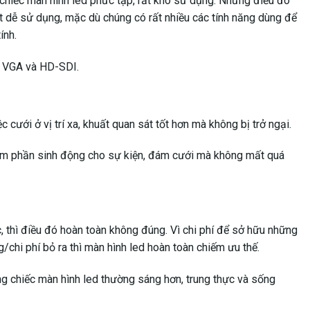
 chiếc màn hình led phức tạp, rất khó sử dụng. Nhưng điều đó
ất dễ sử dụng, mặc dù chúng có rất nhiều các tính năng dùng để
ính.
I, VGA và HD-SDI.
cưới ở vị trí xa, khuất quan sát tốt hơn mà không bị trở ngại.
 thêm phần sinh động cho sự kiện, đám cưới mà không mất quá
, thì điều đó hoàn toàn không đúng. Vì chi phí để sở hữu những
chi phí bỏ ra thì màn hình led hoàn toàn chiếm ưu thế.
ng chiếc màn hình led thường sáng hơn, trung thực và sống