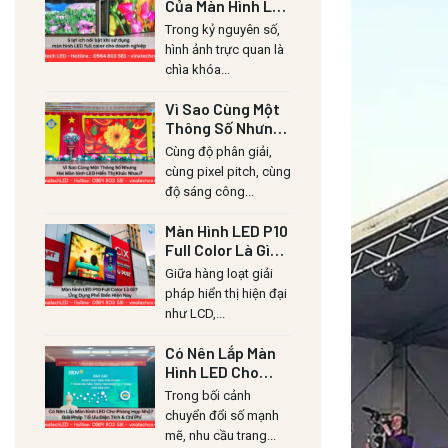
Của Màn Hình LED
Lull Color Cho
Trong kỷ nguyên số,
Doanh Nghiệp
hình ảnh trực quan là
chìa khóa...
Vì Sao Cùng Một
Thông Số Nhưng
Hai Màn Hình LED
Cùng độ phân giải,
Hiển Thị Khác
cùng pixel pitch, cùng
Nhau?
độ sáng công...
Màn Hình LED P10
Full Color Là Gì?
Ứng Dụng Phổ
Giữa hàng loạt giải
Biến Hiện Nay
pháp hiển thị hiện đại
như LCD,...
Có Nên Lắp Màn
Hình LED Cho
Phòng Họp Nhỏ?
Trong bối cảnh
Giải Pháp Tối Ưu
chuyển đổi số mạnh
Diện Tích & Chi
mẽ, nhu cầu trang...
Phí