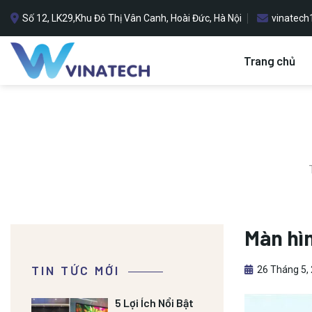
Bỏ
Số 12, LK29,Khu Đô Thị Vân Canh, Hoài Đức, Hà Nội
vinatec
qua
nội
dung
Trang chủ
Màn hìn
TIN TỨC MỚI
26 Tháng 5,
5 Lợi Ích Nổi Bật