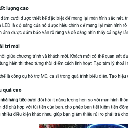
ất lượng cao
đám cưới được thiết kế đặc biệt để mang lại màn hình sắc nét, trâ
 LED là độ sáng của nó được hiệu chỉnh để mang lại màn hình rõ
ình ảnh được đảm bảo vẫn rõ ràng và dễ dàng nhìn thấy cả ngày l
ải trí mới
 nối giữa chương trình và khách mời. Khách mới có thể quan sát đ
dung hiển thi theo từng thời điểm cách linh hoạt. Tạo tâm lý thoải 
hế là công cụ hỗ trợ MC, ca sĩ trong quá trình biểu diễn. Tạo hiệ
ệu quả cao
nhà hàng tiệc cưới
đòi hỏi ít năng lượng hơn so với màn hình thô
 để phù hợp với túi tiền của bạn, cho phép bạn tiết kiệm tiền đồn
 nhiều điều kiện khác nhau, giúp bạn giảm thiểu rủi ro phải trả c