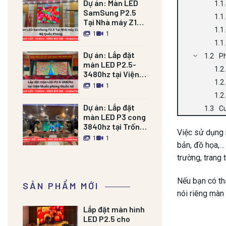
Dự án:
Màn LED
SamSung P2.5
Tại Nhà máy Z121
Bộ Quốc Phòng
1
1
Dự án:
Lắp đặt
Ph
màn LED P2.5-
3480hz tại Viện
thuốc phóng
1
1
thuốc nổ
Dự án:
Lắp đặt
Cu
màn LED P3 cong
3840hz tại Trống
Việc sử dụng 
đồng Palace Nam
1
1
bản, đồ họa,…
Định
trường, trang t
Nếu bạn có th
SẢN PHẨM MỚI
nói riêng màn 
Lắp đặt màn hình
LED P2.5 cho