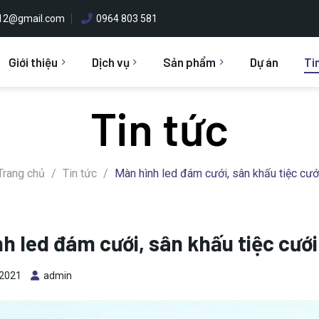
h12@gmail.com
0964 803 581
Giới thiệu
Dịch vụ
Sản phẩm
Dự án
Ti
Tin tức
Trang chủ
/
Tin tức
/
Màn hình led đám cưới, sân khấu tiệc cướ
h led đám cưới, sân khấu tiệc cưới
 2021
admin