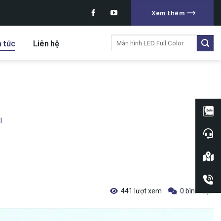
Xem thêm
Tìm
n tức
Liên hệ
kiếm:
i
441 lượt xem
0 bình luận