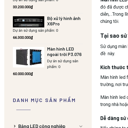
đó đã được ch
33.200.000
₫
diễn,…Trong lĩ
Bộ xử lý hình ảnh
chúng tôi.
X6Pro
Dự án sử dụng sản phẩm: 0
Tại sao sử
66.300.000
₫
Sử dụng màn hì
Màn hình LED
đề này.
ngoài trời P3.076
Dự án sử dụng sản
Kích thước 
phẩm: 0
60.000.000
₫
Màn hình led 
trường, nơi t
Màn hình led 
DANH MỤC SẢN PHẨM
trong nhà hoặc
Dễ dàng sử
Bảng LED công nghiệp