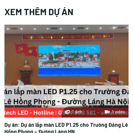
XEM THÊM DỰ ÁN
– Thiết kế tối ưu: rất mỏng và có trọng lượng nhẹ dễ dàng
cho việc tháo lắp và sửa chữa.
– Điều chỉnh độ sáng linh hoạt theo từng môi trường và
không gian khác nhau.
– Tích hợp nhiều tính năng: họp trực tuyến, trình chiếu hình
ảnh/video/slide/text,… kết hợp với âm thanh và ánh sáng
cho ra hiệu ứng vô cùng tuyệt vời.
Nhược điểm về màn hình LED P2 trong nhà
Màn hình không chống nước nên cần lắp đặt và bảo quản
kỹ
Màn hình tuy có độ sáng cao nhưng ánh sáng mặt trời
1 ảnh
1 video
chiếu vào sẽ rất khó nhìn thấy hình.
Dự án:
Dự án lắp màn LED P1.25 cho Trường Đảng Lê
Màn hình chỉ được sử dụng trong nhà
Hồng Phong – Đường Láng HN