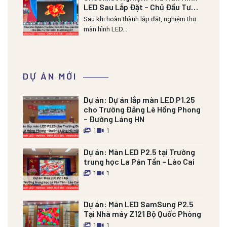
LED Sau Lắp Đặt – Chủ Đầu Tư
Cần Kiểm Tra Những Gì?
Sau khi hoàn thành lắp đặt, nghiệm thu
màn hình LED...
DỰ ÁN MỚI
Dự án:
Dự án lắp màn LED P1.25
cho Trường Đảng Lê Hồng Phong
– Đường Láng HN
1
1
Dự án:
Màn LED P2.5 tại Trường
trung học La Pán Tẩn – Lào Cai
1
1
Dự án:
Màn LED SamSung P2.5
Tại Nhà máy Z121 Bộ Quốc Phòng
1
1