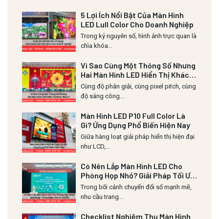
5 Lợi Ích Nổi Bật Của Màn Hình
LED Lull Color Cho Doanh Nghiệp
Trong kỷ nguyên số, hình ảnh trực quan là
chìa khóa...
Vì Sao Cùng Một Thông Số Nhưng
Hai Màn Hình LED Hiển Thị Khác
Nhau?
Cùng độ phân giải, cùng pixel pitch, cùng
độ sáng công...
Màn Hình LED P10 Full Color Là
Gì? Ứng Dụng Phổ Biến Hiện Nay
Giữa hàng loạt giải pháp hiển thị hiện đại
như LCD,...
Có Nên Lắp Màn Hình LED Cho
Phòng Họp Nhỏ? Giải Pháp Tối Ưu
Diện Tích & Chi Phí
Trong bối cảnh chuyển đổi số mạnh mẽ,
nhu cầu trang...
Checklist Nghiệm Thu Màn Hình