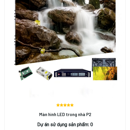
Được
Màn hình LED trong nhà P2
xếp
hạng
Dự án sử dụng sản phẩm: 0
5.00
5