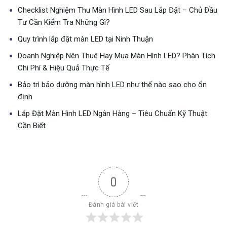
Cấu tạo
Checklist Nghiệm Thu Màn Hình LED Sau Lắp Đặt – Chủ Đầu
3 bóng Led 1 điểm ảnh (1R1G1B )
điểm ảnh
Tư Cần Kiểm Tra Những Gì?
Một độ
Quy trình lắp đặt màn LED tại Ninh Thuận
điểm
250,000 điểm ảnh/m2
ảnh/m2
Doanh Nghiệp Nên Thuê Hay Mua Màn Hình LED? Phân Tích
Chi Phí & Hiệu Quả Thực Tế
Cường độ
>2200 Cd/m2 đối với module led p2 trong nhà;
sáng
>7000 Cd/m2 đối với module P2 ngoài trời
Bảo trì bảo dưỡng màn hình LED như thế nào sao cho ổn
Phương
định
1/32
thức quét
Lắp Đặt Màn Hình LED Ngân Hàng – Tiêu Chuẩn Kỹ Thuật
Số màu
Cần Biết
281 nghìn tỉ màu đên 218.000 tỉ màu
hiển thị
Tuổi thọ
100,000 giờ
Nhiệt độ
-10 độ C đến 90 độ C
làm việc
0
Độ ẩm
10% – 90%
làm việc
Đánh giá bài viết
Góc nhìn
140 độ