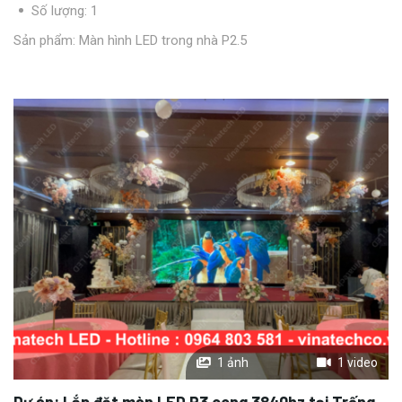
Số lượng: 1
Sản phẩm:
Màn hình LED trong nhà P2.5
1 ảnh
1 video
Dự án:
Lắp đặt màn LED P3 cong 3840hz tại Trống