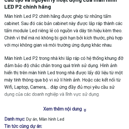
LED P2 chính hãng
Màn hình Led P2 chính hãng được ghép từ những tấm
cabinet. Sau đó các bản cabinet này được lắp ráp thành các
tấm module Led riêng lẻ có nguồn và dây tín hiệu kèm theo.
Chính vì thế mà nó không bị giới hạn bởi kích thước, phù hợp
với mọi không gian và môi trường ứng dụng khác nhau.
Màn hình Led P2 trong nhà khi lắp ráp có hệ thống khung đỡ
đảm bảo độ chắc chắn trong quá trình sử dụng. Hình ảnh
hiển thị trên màn hình Led trong nhà được lấy dữ liệu từ một
máy tính thông qua bộ vi xử lí hình ảnh. Hoặc các kết nối từ
Wifi, Laptop, Camera,… đáp ứng đầy đủ mọi yêu cầu sử
dụng của các doanh nghiệp và lĩnh vực sử dụng.
Thông số kĩ thuật cơ bản
Xem thêm nội dung
Chủng
Danh mục:
Dự án
,
Màn hình Led
SMD
loại bóng
Tin tức cùng dự án: