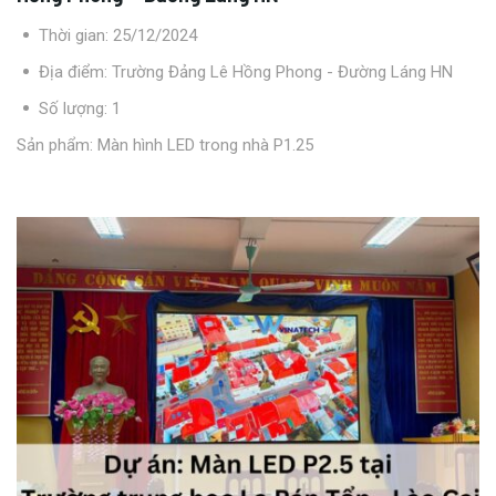
Một số hình ảnh thi công lắp đặt màn hình LED
Thời gian: 25/12/2024
P2
Địa điểm: Trường Đảng Lê Hồng Phong - Đường Láng HN
Số lượng: 1
Sản phẩm:
Màn hình LED trong nhà P1.25
>>> Xem thêm:
Dự án thi công màn hình
LED P2.5 Tại Nhà Báo Thanh Niên
VinatechLED – Đơn vị lắp đặt màn hình LED tại
Việt Nam
– Là một công ty có nhiều kinh nghiệm hoạt động trong lĩnh
vực làm
màn hình LED
.