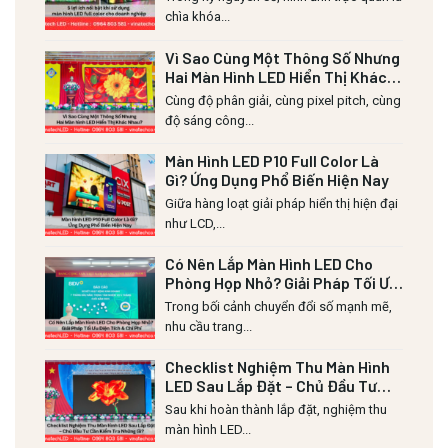
chìa khóa...
Vì Sao Cùng Một Thông Số Nhưng
Hai Màn Hình LED Hiển Thị Khác
Nhau?
Cùng độ phân giải, cùng pixel pitch, cùng
độ sáng công...
Màn Hình LED P10 Full Color Là
Gì? Ứng Dụng Phổ Biến Hiện Nay
Giữa hàng loạt giải pháp hiển thị hiện đại
như LCD,...
Có Nên Lắp Màn Hình LED Cho
Phòng Họp Nhỏ? Giải Pháp Tối Ưu
Diện Tích & Chi Phí
Trong bối cảnh chuyển đổi số mạnh mẽ,
nhu cầu trang...
Checklist Nghiệm Thu Màn Hình
LED Sau Lắp Đặt – Chủ Đầu Tư
Cần Kiểm Tra Những Gì?
Sau khi hoàn thành lắp đặt, nghiệm thu
màn hình LED...