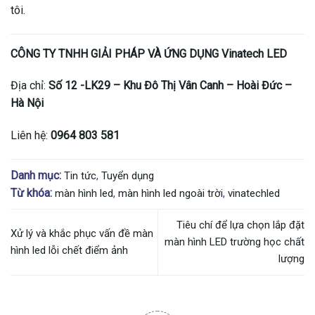
tôi.
CÔNG TY TNHH GIẢI PHÁP VÀ ỨNG DỤNG Vinatech LED
Địa chỉ:
Số 12 -LK29 – Khu Đô Thị Vân Canh – Hoài Đức –
Hà Nội
Liên hệ:
0964 803 581
Danh mục:
Tin tức
,
Tuyển dụng
Từ khóa:
màn hình led
,
màn hình led ngoài trời
,
vinatechled
Tiêu chí để lựa chọn lắp đặt
Xử lý và khắc phục vấn đề màn
màn hình LED trường học chất
hình led lỗi chết điểm ảnh
lượng