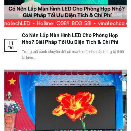
Có Nên Lắp Màn Hình LED Cho Phòng Họp
Nhỏ? Giải Pháp Tối Ưu Diện Tích & Chi Phí
11
Th1
Trong bối cảnh chuyển đổi số mạnh mẽ, nhu cầu trang bị thiết
bị hiển...