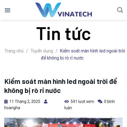
Bỏ
qua
nội
Tin tức
dung
Trang chủ
/
Tuyển dụng
/
Kiểm soát màn hình led ngoài trời
để không bị rò rỉ nước
Kiểm soát màn hình led ngoài trời để
không bị rò rỉ nước
11 Tháng 2, 2025
541 lượt xem
0 bình
hoangha
luận