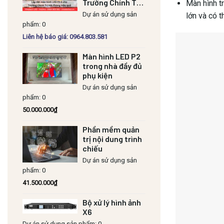
Trường Chính Trị
Màn hình t
Hải Phòng hiệu
Dự án sử dụng sản
lớn và có t
quả
phẩm: 0
Liên hệ báo giá: 0964.803.581
Màn hình LED P2
Điểm kh
trong nhà đầy đủ
phụ kiện
Màn hình LED v
Dự án sử dụng sản
ứng dụng và c
phẩm: 0
50.000.000
₫
Công nghệ 
Phần mềm quản
trị nội dung trình
Màn hình L
chiếu
Dự án sử dụng sản
Sử dụng công 
phẩm: 0
41.500.000
₫
Màn hình LED 
Bộ xử lý hình ảnh
Cung cấp hình
X6
Dự án sử dụng sản phẩm: 0