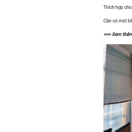
Lắp đặt mà
Độ sáng và
Màn hình L
Màn hình LED 
Màn hình LED c
Không phụ thu
Màn hình tì
Độ sáng của m
và cần phải g