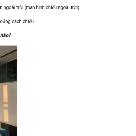
chLED
ng môi trường ánh sáng mạnh, ví dụ như ánh sáng mặt trời.
hình ảnh sắc nét và chi tiết.
ng môi trường. Nếu chiếu trong phòng sáng, hình ảnh sẽ mờ đi