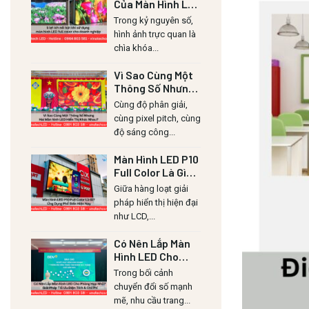
Của Màn Hình LED
Lull Color Cho
Trong kỷ nguyên số,
Doanh Nghiệp
hình ảnh trực quan là
chìa khóa...
Vì Sao Cùng Một
Thông Số Nhưng
Hai Màn Hình LED
Cùng độ phân giải,
Hiển Thị Khác
cùng pixel pitch, cùng
Nhau?
độ sáng công...
Màn Hình LED P10
Full Color Là Gì?
Ứng Dụng Phổ
Giữa hàng loạt giải
Biến Hiện Nay
pháp hiển thị hiện đại
như LCD,...
Có Nên Lắp Màn
Hình LED Cho
Phòng Họp Nhỏ?
Trong bối cảnh
Giải Pháp Tối Ưu
chuyển đổi số mạnh
Diện Tích & Chi
mẽ, nhu cầu trang...
Phí