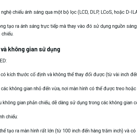
hể tạo ra màn hình rất lớn (từ 100 inch đến hàng trăm inch) và có
không gian lớn, như rạp chiếu phim, phòng họp lớn, hay không gian 
 mặt hoặc màn chiếu để phát hình ảnh và có thể bị hạn chế bởi k
m:
Tiêu chí lựa chọn lắp đặt màn hình LED P2 trong nhà như thế