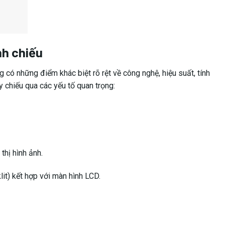
) lên màn hình hoặc bề mặt chiếu.
(đèn halogen, đèn LED, laser) và chiếu hình ảnh lên một bề
n hơn 100 inch cho màn hình LED lớn).
đặt cố định trên tường.
 định như văn phòng, phòng họp, quán cà phê, hay quán bar.