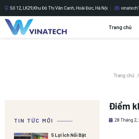
Bỏ
Số 12, LK29,Khu Đô Thị Vân Canh, Hoài Đức, Hà Nội
vinatec
qua
nội
dung
Trang chủ
Trang chủ
Điểm kh
TIN TỨC MỚI
28 Tháng 2,
5 Lợi Ích Nổi Bật