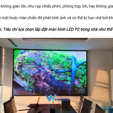
n LED được sử dụng phổ biến và chất lượng dịch vụ uy tín – Vinate
 chất lượng hình ảnh
ED:
cung cấp độ sáng cao và ổn định, có thể sử dụng tốt ngay cả tro
ó độ phân giải cao (HD, 4K, 8K) và tái tạo màu sắc rất tốt, tạo ra 
ộc vào ánh sáng môi trường, hình ảnh luôn rõ nét.
nh chiếu:
áy chiếu (thường đo bằng lumen) có thể bị ảnh hưởng bởi ánh sá
iảm ánh sáng xung quanh để tối ưu hóa chất lượng hình ảnh.