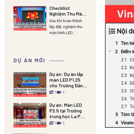
Checklist
Nghiệm Thu Màn
Hình LED Sau Lắp
Sau khi hoàn thành
Đặt – Chủ Đầu Tư
lắp đặt, nghiệm thu
Nội d
Cần Kiểm Tra
màn hình LED...
Những Gì?
Tìm hi
Điểm k
DỰ ÁN MỚI
Cô
Kí
Dự án:
Dự án lắp
Độ
màn LED P1.25
Dễ
cho Trường Đảng
Lê Hồng Phong –
Ch
1
1
Đường Láng HN
Tí
Dự án:
Màn LED
Ti
P2.5 tại Trường
Tóm tắ
trung học La Pán
Tẩn – Lào Cai
Vinat
1
1