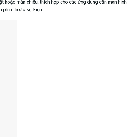
ặt hoặc màn chiếu, thích hợp cho các ứng dụng cần màn hình
ếu phim hoặc sự kiện
nh chiếu
 có những điểm khác biệt rõ rệt về công nghệ, hiệu suất, tính
 chiếu qua các yếu tố quan trọng:
thị hình ảnh.
it) kết hợp với màn hình LCD.