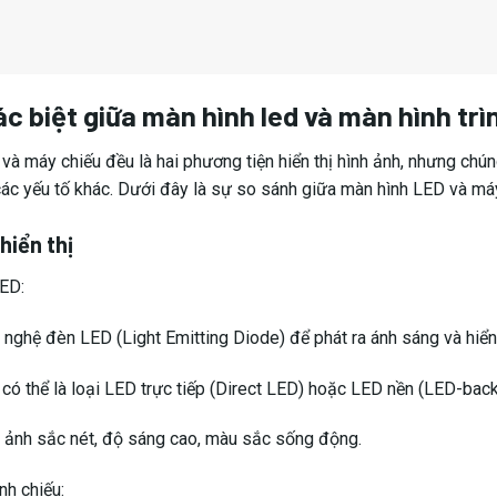
nh chiếu:
nghệ chiếu ánh sáng qua một bộ lọc (LCD, DLP, LCoS, hoặc D-ILA
ng tạo ra ánh sáng trực tiếp mà thay vào đó sử dụng nguồn sáng 
chiếu.
 và không gian sử dụng
ED:
có kích thước cố định và không thể thay đổi được (từ vài inch đế
 các không gian nhỏ đến vừa, nơi màn hình có thể được treo hoặc 
 không gian phản chiếu, dễ dàng sử dụng trong các không gian cố
nh chiếu: