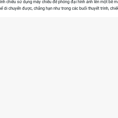
rình chiếu sử dụng máy chiếu để phóng đại hình ảnh lên một bề m
hể di chuyển được, chẳng hạn như trong các buổi thuyết trình, chi
á
c biệt giữa màn hình led và màn hình trì
à máy chiếu đều là hai phương tiện hiển thị hình ảnh, nhưng chúng
ác yếu tố khác. Dưới đây là sự so sánh giữa màn hình LED và máy
hiển thị
ED:
nghệ đèn LED (Light Emitting Diode) để phát ra ánh sáng và hiển 
có thể là loại LED trực tiếp (Direct LED) hoặc LED nền (LED-backl
 ảnh sắc nét, độ sáng cao, màu sắc sống động.