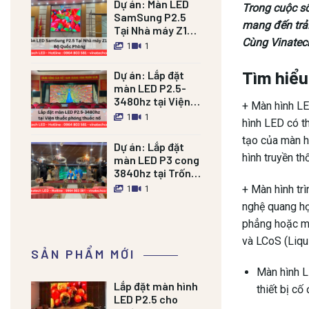
Dự án:
Màn LED
Trong cuộc số
SamSung P2.5
mang đến trải
Tại Nhà máy Z121
Cùng
Vinate
Bộ Quốc Phòng
1
1
Tìm hiểu
Dự án:
Lắp đặt
màn LED P2.5-
3480hz tại Viện
+ Màn hình LE
thuốc phóng
1
1
hình LED có t
thuốc nổ
tạo của màn h
Dự án:
Lắp đặt
hình truyền t
màn LED P3 cong
3840hz tại Trống
đồng Palace Nam
+ Màn hình tr
1
1
Định
nghệ quang học
phẳng hoặc mà
và LCoS (Liqui
SẢN PHẨM MỚI
Màn hình L
Lắp đặt màn hình
thiết bị cố
LED P2.5 cho