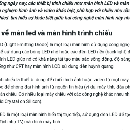
ng ngày nay, các thiết bị trình chiếu như màn hình LED và màn hì
 nghiệm hình ảnh và video khác biệt, phù hợp với nhiều nhu cầu s
chled
tìm hiểu sự khác biệt giữa hai công nghệ màn hình này nh
 về màn led và màn hình trình chiếu
D (Light Emitting Diode) là một loại màn hình sử dụng công nghệ
hể sử dụng các bóng LED nhỏ hoặc các đèn LED nền (backlight) đ
ình LED giúp nó có khả năng tái tạo màu sắc sống động, độ sáng
hống như CRT hay màn hình LCD sử dụng đèn huỳnh quang.
ình chiếu là thiết bị dùng để chiếu hình ảnh hoặc video từ một m
 để phóng đại hình ảnh từ nguồn tín hiệu (ví dụ: máy tính, đầu ph
n chiếu. Có nhiều loại máy chiếu với các công nghệ khác nhau như
d Crystal on Silicon).
ED là một loại màn hình hiển thị trực tiếp, sử dụng đèn LED để t
 định như TV, màn hình máy tính.