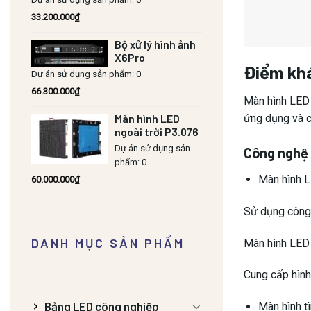
Màn hình tì
33.200.000
₫
Bộ xử lý hình ảnh
Sử dụng công 
X6Pro
Dự án sử dụng sản phẩm: 0
Máy chiếu khô
66.300.000
₫
mặt hoặc màn 
Màn hình LED
Kích thước
ngoài trời P3.076
Dự án sử dụng sản
Màn hình L
phẩm: 0
60.000.000
₫
Màn hình LED 
Thích hợp cho
DANH MỤC SẢN PHẨM
Không yêu cầu
Màn hình tì
Bảng LED công nghiệp