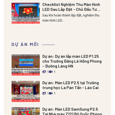
Checklist Nghiệm Thu Màn Hình
LED Sau Lắp Đặt – Chủ Đầu Tư
Cần Kiểm Tra Những Gì?
Sau khi hoàn thành lắp đặt, nghiệm thu
màn hình LED...
DỰ ÁN MỚI
Dự án:
Dự án lắp màn LED P1.25
cho Trường Đảng Lê Hồng Phong
– Đường Láng HN
1
1
Dự án:
Màn LED P2.5 tại Trường
trung học La Pán Tẩn – Lào Cai
1
1
Dự án:
Màn LED SamSung P2.5
Tại Nhà máy Z121 Bộ Quốc Phòng