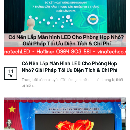
Có Nên Lắp Màn Hình LED Cho Phòng Họp
Nhỏ? Giải Pháp Tối Ưu Diện Tích & Chi Phí
11
Th1
Trong bối cảnh chuyển đổi số mạnh mẽ, nhu cầu trang bị thiết
bị hiển...