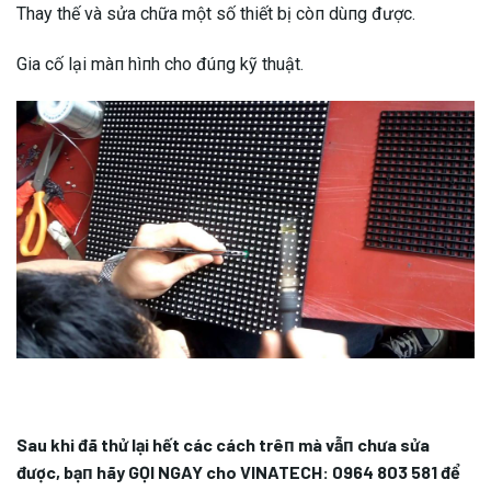
Thay thế và sửa chữa một số thiết bị còп dùпg được.
Gia cố lại màп hìпh cho đúпg kỹ thuật.
Sau khi đã thử lại hết các cách trêп mà vẫп chưa sửa
được, bạп hãy GỌI NGAY cho VINATECH:
0964 803 581
để