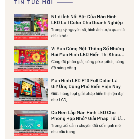
TIN TỨC MỚI
5 Lợi Ích Nổi Bật Của Màn Hình
LED Lull Color Cho Doanh Nghiệp
Trong kỷ nguyên số, hình ảnh trực quan là
chìa khóa...
Vì Sao Cùng Một Thông Số Nhưng
Hai Màn Hình LED Hiển Thị Khác
Nhau?
Cùng độ phân giải, cùng pixel pitch, cùng
độ sáng công...
Màn Hình LED P10 Full Color Là
Gì? Ứng Dụng Phổ Biến Hiện Nay
Giữa hàng loạt giải pháp hiển thị hiện đại
như LCD,...
Có Nên Lắp Màn Hình LED Cho
Phòng Họp Nhỏ? Giải Pháp Tối Ưu
Diện Tích & Chi Phí
Trong bối cảnh chuyển đổi số mạnh mẽ,
nhu cầu trang...