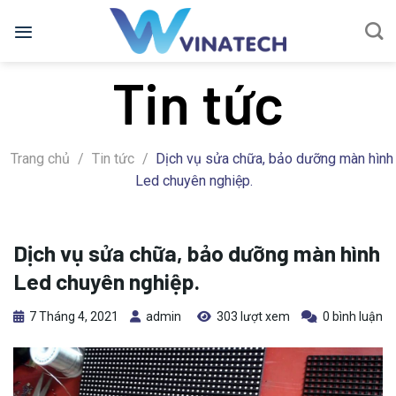
Bỏ
qua
nội
Tin tức
dung
Trang chủ
/
Tin tức
/
Dịch vụ sửa chữa, bảo dưỡng màn hình
Led chuyên nghiệp.
Dịch vụ sửa chữa, bảo dưỡng màn hình
Led chuyên nghiệp.
7 Tháng 4, 2021
admin
303 lượt xem
0 bình luận