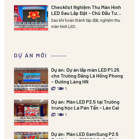
Checklist Nghiệm Thu Màn Hình
LED Sau Lắp Đặt – Chủ Đầu Tư
Cần Kiểm Tra Những Gì?
Sau khi hoàn thành lắp đặt, nghiệm thu
màn hình LED...
DỰ ÁN MỚI
Dự án:
Dự án lắp màn LED P1.25
cho Trường Đảng Lê Hồng Phong
– Đường Láng HN
1
1
Dự án:
Màn LED P2.5 tại Trường
trung học La Pán Tẩn – Lào Cai
1
1
Dự án:
Màn LED SamSung P2.5