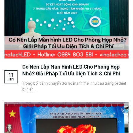
Có Nên Lắp Màn Hình LED Cho Phòng Họp
Nhỏ? Giải Pháp Tối Ưu Diện Tích & Chi Phí
11
Th1
Trong bối cảnh chuyển đổi số mạnh mẽ, nhu cầu trang bị thiết
bị hiển...