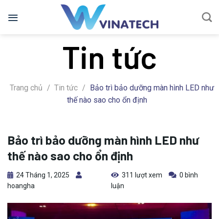
Bỏ
qua
nội
Tin tức
dung
Trang chủ
/
Tin tức
/
Bảo trì bảo dưỡng màn hình LED như
thế nào sao cho ổn định
Bảo trì bảo dưỡng màn hình LED như
thế nào sao cho ổn định
24 Tháng 1, 2025
311 lượt xem
0 bình
hoangha
luận