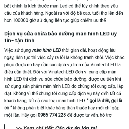
bật chính là kích thước màn Led có thể tùy chỉnh theo yêu
cầu của khách hàng. Ngoài ra với độ bề cao, tuổi thọ lên đến
hơn 100000 giờ sử dụng liên tục giúp chiếm ưu thế.
Dịch vụ sửa chữa bảo dưỡng màn hình LED uy
tín- tận tình
Việc sử dụng
màn hình LED
thời gian dài, hoạt động lâu
ngày, liên tục thì việc xảy ra lỗi là không tranh khỏi. Việc khắc
phục được nó hay cần các dịch vụ trên của VinatechLED là
điều cần thiết. Đối với VinatechLED đơn vị cung cấp màn
hình LED thì dịch vụ sửa chữa bảo dưỡng. được ưu tiên khi
sử dụng sản phẩm màn hình LED do chúng tôi cung cấp, lắp
đặt. Không vì thế chúng tôi cung cấp dịch vụ này đến tất cả
khách hàng, tất cả các loại màn hình LED,
” gọi là đến, gọi là
có “
không phân biệt khác hàng thân thuộc hay mới chỉ gặp
một lần. Hãy gọi
0986 774 223
để được tư vấn, hỗ trợ
>> Xem chi tiết:
Các dự án lớn tại