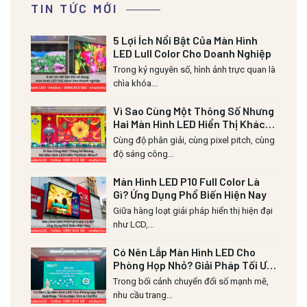
TIN TỨC MỚI
5 Lợi Ích Nổi Bật Của Màn Hình
LED Lull Color Cho Doanh Nghiệp
Trong kỷ nguyên số, hình ảnh trực quan là
chìa khóa...
Vì Sao Cùng Một Thông Số Nhưng
Hai Màn Hình LED Hiển Thị Khác
Nhau?
Cùng độ phân giải, cùng pixel pitch, cùng
độ sáng công...
Màn Hình LED P10 Full Color Là
Gì? Ứng Dụng Phổ Biến Hiện Nay
Giữa hàng loạt giải pháp hiển thị hiện đại
như LCD,...
Có Nên Lắp Màn Hình LED Cho
Phòng Họp Nhỏ? Giải Pháp Tối Ưu
Diện Tích & Chi Phí
Trong bối cảnh chuyển đổi số mạnh mẽ,
nhu cầu trang...