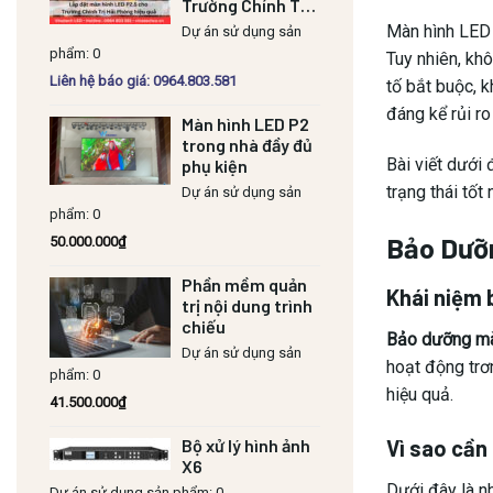
Trường Chính Trị
Hải Phòng hiệu
Màn hình LED 
Dự án sử dụng sản
quả
phẩm: 0
Tuy nhiên, khô
Liên hệ báo giá: 0964.803.581
tố bắt buộc, 
đáng kể rủi r
Màn hình LED P2
trong nhà đầy đủ
Bài viết dưới 
phụ kiện
trạng thái tốt 
Dự án sử dụng sản
phẩm: 0
Bảo Dưỡn
50.000.000
₫
Phần mềm quản
Khái niệm 
trị nội dung trình
chiếu
Bảo dưỡng mà
Dự án sử dụng sản
hoạt động trơn
phẩm: 0
hiệu quả.
41.500.000
₫
Bộ xử lý hình ảnh
Vì sao cần
X6
Dưới đây là n
Dự án sử dụng sản phẩm: 0