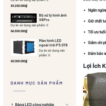
33.200.000
₫
Ngăn ngừa 
Bộ xử lý hình ảnh
X6Pro
Giữ chất lư
Dự án sử dụng sản phẩm: 0
66.300.000
₫
Tối ưu tuổi 
Màn hình LED
Giảm chi p
ngoài trời P3.076
Dự án sử dụng sản
Đảm bảo an
phẩm: 0
60.000.000
₫
Lợi Ích 
DANH MỤC SẢN PHẨM
Bảng LED công nghiệp