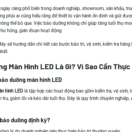
ngày càng phổ biến trong doanh nghiệp, showroom, sân khấu, trun
ng phải ai cũng hiểu rằng để thiết bị vận hành ổn định và giữ đượ
không thể bỏ qua. Việc bảo dưỡng không chỉ giúp tăng tuổi thọ 
o hư hỏng, gián đoạn hoạt động.
đây sẽ hướng dẫn chi tiết các bước bảo trì, vệ sinh, kiểm tra hằn
nhất.
g Màn Hình LED Là Gì? Vì Sao Cần Thực 
bảo dưỡng màn hình LED
n hình LED
là tập hợp các hoạt động bao gồm kiểm tra, vệ sinh, tố
 tru, giảm lỗi và kéo dài tuổi thọ. Đây là quy trình chuyên nghiệp
 bảo dưỡng định kỳ?
hững lý do doanh nghiệp nên thực hiện bảo trì thường xuyên: