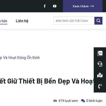
Xem thêm
Tìm
n tức
Liên hệ
kiếm:
ẹp Và Hoạt Động Ổn Định
t Giữ Thiết Bị Bền Đẹp Và Hoạt
419 lượt xem
0 bình luận