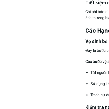
Tiết kiệm 
Chi phí bảo d
ảnh thương hiệ
Các Hạn
Vệ sinh bề
Đây là bước c
Các bước vệ s
Tắt nguồn h
Sử dụng kh
Tránh sử d
Kiểm tra n