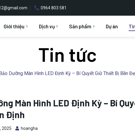
h12@gmail.com
0964 803 581
Giới thiệu
Dịch vụ
Sản phẩm
Dự án
Ti
Tin tức
Bảo Dưỡng Màn Hình LED Định Kỳ – Bí Quyết Giữ Thiết Bị Bền Đ
ng Màn Hình LED Định Kỳ – Bí Quyế
n Định
, 2025
hoangha