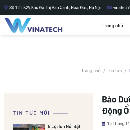
Bỏ
Số 12, LK29,Khu Đô Thị Vân Canh, Hoài Đức, Hà Nội
vinatec
qua
nội
dung
Trang chủ
Trang chủ
/
Tin tức
/
Bảo Dưỡ
Động Ổ
TIN TỨC MỚI
15 Tháng 11
5 Lợi Ích Nổi Bật