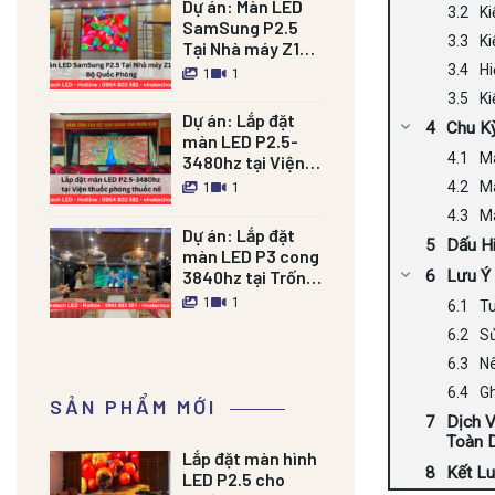
Dự án:
Màn LED
Ki
SamSung P2.5
Ki
Tại Nhà máy Z121
Bộ Quốc Phòng
Hi
1
1
Ki
Dự án:
Lắp đặt
Chu K
màn LED P2.5-
Mà
3480hz tại Viện
thuốc phóng
Mà
1
1
thuốc nổ
Mà
Dự án:
Lắp đặt
Dấu H
màn LED P3 cong
3840hz tại Trống
Lưu Ý
đồng Palace Nam
1
1
Tu
Định
S
Nê
Gh
SẢN PHẨM MỚI
Dịch 
Toàn 
Lắp đặt màn hình
Kết L
LED P2.5 cho