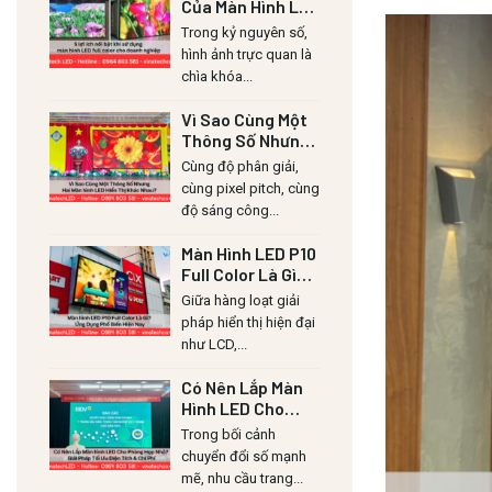
Của Màn Hình LED
Lull Color Cho
Trong kỷ nguyên số,
Doanh Nghiệp
hình ảnh trực quan là
chìa khóa...
Vì Sao Cùng Một
Thông Số Nhưng
Hai Màn Hình LED
Cùng độ phân giải,
Hiển Thị Khác
cùng pixel pitch, cùng
Nhau?
độ sáng công...
Màn Hình LED P10
Full Color Là Gì?
Ứng Dụng Phổ
Giữa hàng loạt giải
Biến Hiện Nay
pháp hiển thị hiện đại
như LCD,...
Có Nên Lắp Màn
Hình LED Cho
Phòng Họp Nhỏ?
Trong bối cảnh
Giải Pháp Tối Ưu
chuyển đổi số mạnh
Diện Tích & Chi
mẽ, nhu cầu trang...
Phí