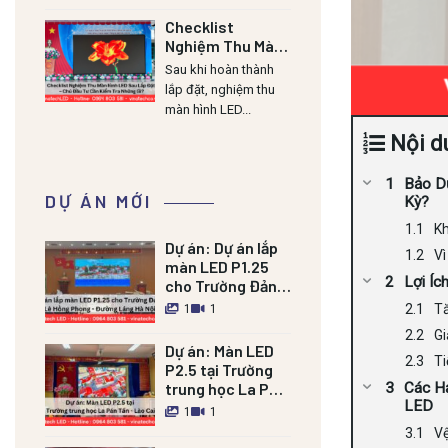
Checklist
Nghiệm Thu Màn
Hình LED Sau Lắp
Sau khi hoàn thành
Đặt – Chủ Đầu Tư
lắp đặt, nghiệm thu
Cần Kiểm Tra
màn hình LED...
Những Gì?
Nội d
Bảo D
DỰ ÁN MỚI
Kỳ?
Kh
Dự án:
Dự án lắp
Vì
màn LED P1.25
Lợi Íc
cho Trường Đảng
Lê Hồng Phong –
Tă
1
1
Đường Láng HN
Gi
Dự án:
Màn LED
Ti
P2.5 tại Trường
Các H
trung học La Pán
LED
Tẩn – Lào Cai
1
1
Vệ