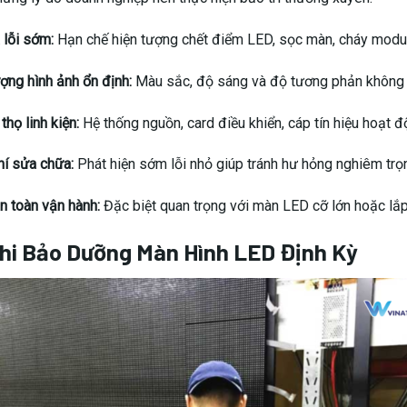
lỗi sớm:
Hạn chế hiện tượng chết điểm LED, sọc màn, cháy modu
ợng hình ảnh ổn định:
Màu sắc, độ sáng và độ tương phản không b
thọ linh kiện:
Hệ thống nguồn, card điều khiển, cáp tín hiệu hoạt đ
hí sửa chữa:
Phát hiện sớm lỗi nhỏ giúp tránh hư hỏng nghiêm trọ
 toàn vận hành:
Đặc biệt quan trọng với màn LED cỡ lớn hoặc lắp 
Khi Bảo Dưỡng Màn Hình LED Định Kỳ